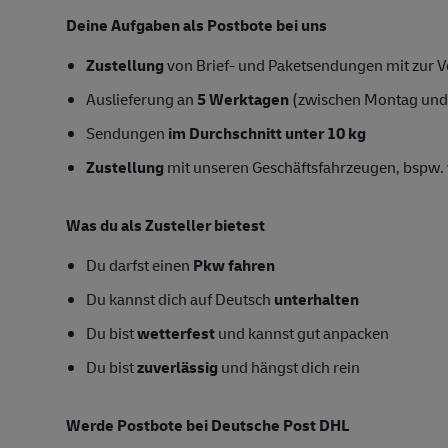
Deine Aufgaben als Postbote bei uns
Zustellung
von Brief- und Paketsendungen mit zur Ve
Auslieferung an
5 Werktagen
(zwischen Montag und
Sendungen
im Durchschnitt unter 10 kg
Zustellung
mit unseren Geschäftsfahrzeugen, bspw. 
Was du als Zusteller bietest
Du darfst einen
Pkw fahren
Du kannst dich auf Deutsch
unterhalten
Du bist
wetterfest
und kannst gut anpacken
Du bist
zuverlässig
und hängst dich rein
Werde Postbote bei Deutsche Post DHL