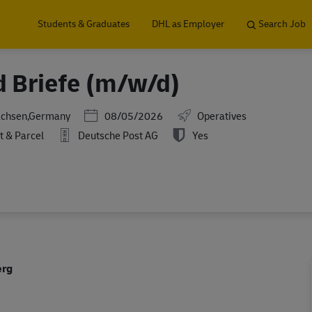
Skip to main content
Students & Graduates
DHL as Employer
Search Job
d Briefe (m/w/d)
Posted Date
achsen,Germany
08/05/2026
Operatives
t & Parcel
Deutsche Post AG
Yes
erg