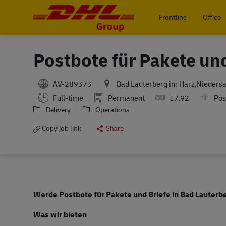
Frontline
Office
-
Postbote für Pakete un
AV-289373
Bad Lauterberg im Harz,Nieders
Full-time
Permanent
17.92
Pos
Delivery
Operations
Copy job link
Share
Werde Postbote für Pakete und Briefe in Bad Lauterb
Was wir bieten