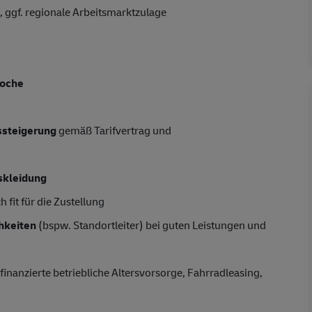
 ggf. regionale Arbeitsmarktzulage
Woche
tssteigerung
gemäß Tarifvertrag und
skleidung
 fit für die Zustellung
hkeiten
(bspw. Standortleiter) bei guten Leistungen und
finanzierte betriebliche Altersvorsorge, Fahrradleasing,