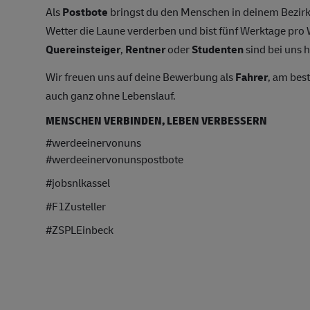
Als
Postbote
bringst du den Menschen in deinem Bezirk
Wetter die Laune verderben und bist fünf Werktage pr
Quereinsteiger
,
Rentner
oder
Studenten
sind bei uns h
Wir freuen uns auf deine Bewerbung als
Fahrer
, am bes
auch ganz ohne Lebenslauf.
MENSCHEN VERBINDEN, LEBEN VERBESSERN
#werdeeinervonuns
#werdeeinervonunspostbote
#jobsnlkassel
#F1Zusteller
#ZSPLEinbeck