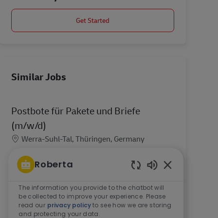
Get Started
Similar Jobs
Postbote für Pakete und Briefe
(m/w/d)
Location
Werra-Suhl-Tal, Thüringen, Germany
Werde Postbote für Pakete und Briefe in Werra-
Roberta
Suhl-Tal. Was wir bieten. 17,92 € Tarif-
Enabled Chatbo
Stundenlohn inkl. 50% Weihnachtsgeld . Weitere
The information you provide to the chatbot will
50% Weihnachtsgeld im November. Bis zu 332 €
be collected to improve your experience. Please
Urlaubsgeld. Du kan...
read our
privacy policy
to see how we are storing
and protecting your data.