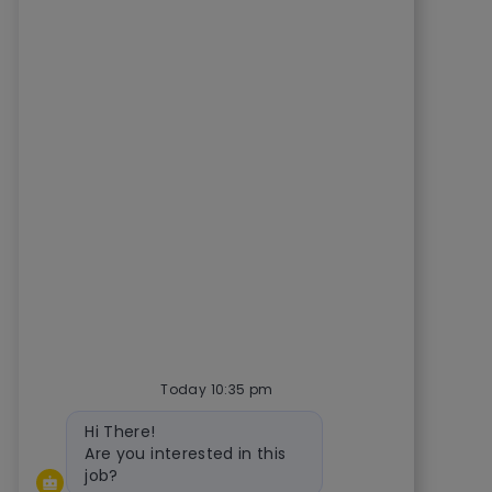
Today 10:35 pm
Bot message
Hi There!
Are you interested in this
job?