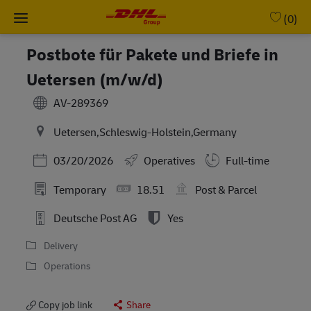
Skip to main content
-
(0)
Postbote für Pakete und Briefe in
Uetersen (m/w/d)
AV-289369
Uetersen,Schleswig-Holstein,Germany
Posted Date
03/20/2026
Operatives
Full-time
Temporary
18.51
Post & Parcel
Deutsche Post AG
Yes
Delivery
Operations
Copy job link
Share