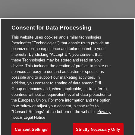
Close chatbot notificati
Hi There!
Consent for Data Processing
Are you interested in this job?
This website uses cookies and similar technologies
(hereinafter "Technologies") that enable us to provide an
I'm interested
Similar Jobs
optimized online experience and tailor content to your
interests. By clicking "Accept all", you consent that
these Technologies may be stored and read on your
device. This includes the creation of profiles to make our
services as easy to use and as customer-specific as
possible and to support our marketing activities. In
addition, you consent to sharing of data among DHL
Group companies and, where applicable, its transfer to
countries without an equivalent level of data protection to
the European Union. For more information and the option
to withdraw or adjust your consent, please refer to
"Consent Settings" at the bottom of the website.
Privacy
Apply for this job
notice
Legal Notice
Consent Settings
Strictly Necessary Only
Postbote für Pakete und Br
Save job