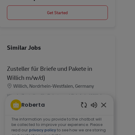
Get Started
Similar Jobs
Zusteller für Briefe und Pakete in
Willich m/w/d)
Location
Willich, Nordrhein-Westfalen, Germany
Werde Zusteller für Pakete und Briefe in Willich.
Was wir bieten. 18,50 € Tarif-Stundenlohn inkl.
Roberta
50% Weihnachtsgeld und regionale
Enabled Chatbo
Arbeitsmarktzulage. Weitere 50%
The information you provide to the chatbot will
Weihnachtsgeld im November. Bis zu...
be collected to improve your experience. Please
read our
privacy policy
to see how we are storing