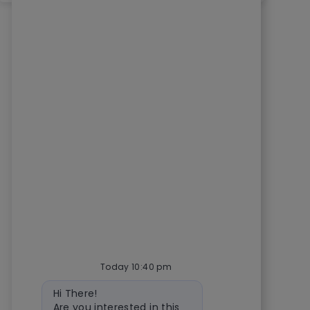
Today 10:40 pm
Bot message
Hi There!
Are you interested in this