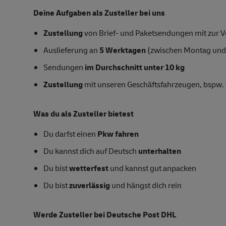
Deine Aufgaben als
Zusteller
bei uns
Zustellung
von Brief- und Paketsendungen mit zur Ve
Auslieferung an
5 Werktagen
(zwischen Montag und
Sendungen
im Durchschnitt unter 10 kg
Zustellung
mit unseren Geschäftsfahrzeugen, bspw. 
Was du als Zusteller bietest
Du darfst einen
Pkw fahren
Du kannst dich auf Deutsch
unterhalten
Du bist
wetterfest
und kannst gut anpacken
Du bist
zuverlässig
und hängst dich rein
Werde
Zusteller
bei Deutsche Post DHL