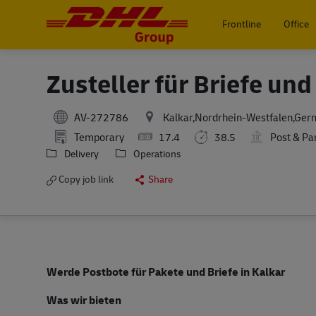
Frontline
Office
-
Zusteller für Briefe un
AV-272786
Kalkar,Nordrhein-Westfalen,Ger
Temporary
17.4
38.5
Post & Pa
Delivery
Operations
Copy job link
Share
Werde Postbote für Pakete und Briefe in Kalkar
Was wir bieten