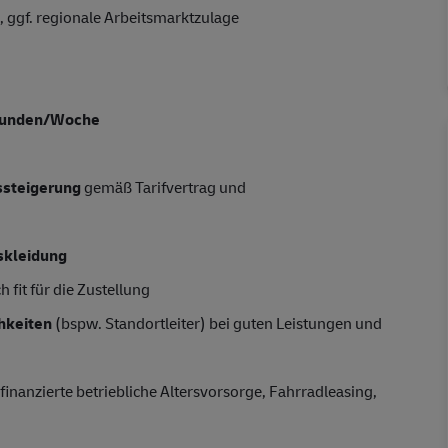
 ggf. regionale Arbeitsmarktzulage
tunden/Woche
tssteigerung
gemäß Tarifvertrag und
skleidung
 fit für die Zustellung
hkeiten
(bspw. Standortleiter) bei guten Leistungen und
finanzierte betriebliche Altersvorsorge, Fahrradleasing,