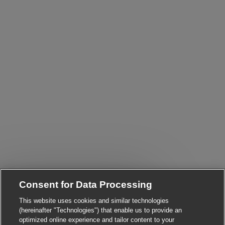
Consent for Data Processing
Close chatbot notificat
Hi There!
Are you interested in this job?
This website uses cookies and similar technologies
(hereinafter "Technologies") that enable us to provide an
I'm interested
Similar Jobs
optimized online experience and tailor content to your