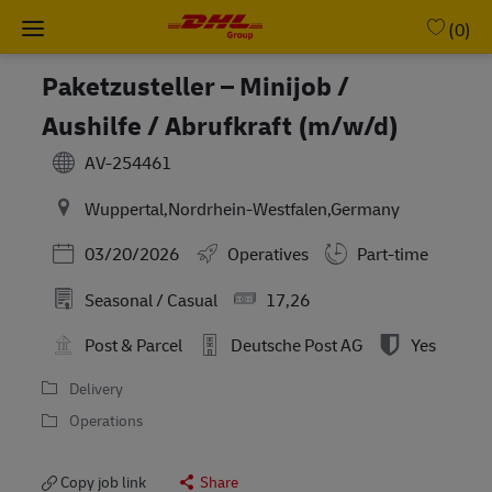
Skip to main content
-
(0)
Paketzusteller – Minijob /
Aushilfe / Abrufkraft (m/w/d)
AV-254461
Wuppertal,Nordrhein-Westfalen,Germany
Posted Date
03/20/2026
Operatives
Part-time
Seasonal / Casual
17,26
Post & Parcel
Deutsche Post AG
Yes
Delivery
Operations
Copy job link
Share