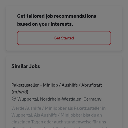
Get tailored job recommendations
based on your interests.
Get Started
Similar Jobs
Paketzusteller – Minijob / Aushilfe / Abrufkraft
(m/w/d)
Location
Wuppertal, Nordrhein-Westfalen, Germany
Werde Aushilfe / Minijobber als Paketzusteller in
Wuppertal. Als Aushilfe / Minijobber bist du an
einzelnen Tagen oder auch stundenweise für uns