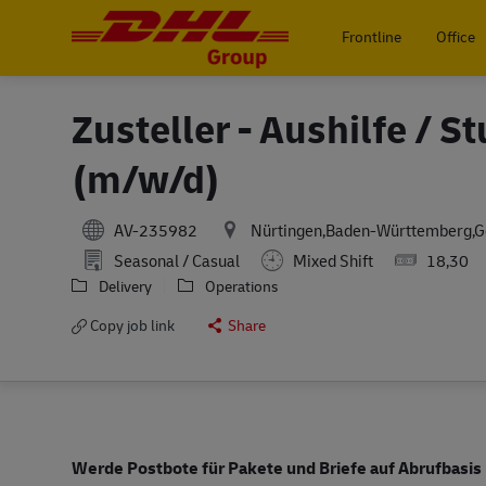
Frontline
Office
-
Zusteller - Aushilfe / S
(m/w/d)
AV-235982
Nürtingen,Baden-Württemberg,
Seasonal / Casual
Mixed Shift
18,30
Delivery
Operations
Copy job link
Share
Werde Postbote für Pakete und Briefe auf Abrufbasi