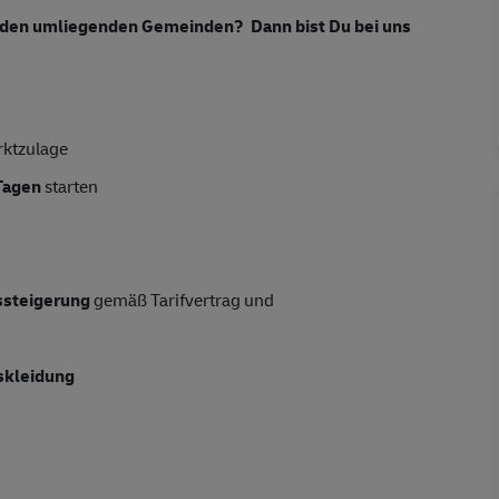
in den umliegenden Gemeinden? Dann bist Du bei uns
rktzulage
Tagen
starten
tssteigerung
gemäß Tarifvertrag und
skleidung