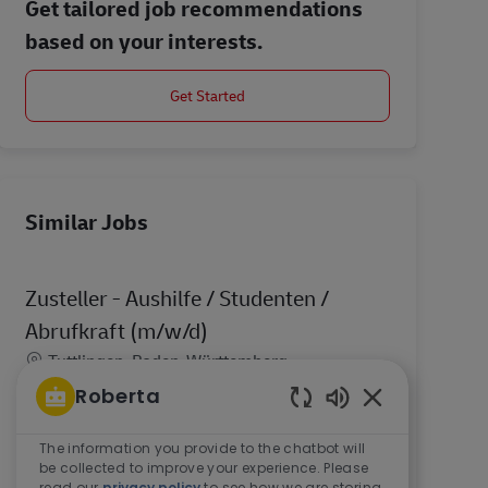
Get tailored job recommendations
based on your interests.
Get Started
Similar Jobs
Zusteller - Aushilfe / Studenten /
Abrufkraft (m/w/d)
Location
Tuttlingen, Baden-Württemberg,
Germany
Roberta
Werde Aushilfe auf Abruf als Postbote für Pakete
Enabled Chatbo
und Briefe. Als Aushilfe bist du an einzelnen
The information you provide to the chatbot will
be collected to improve your experience. Please
Tagen nach Absprache für uns tätig. Nach einer
read our
privacy policy
to see how we are storing