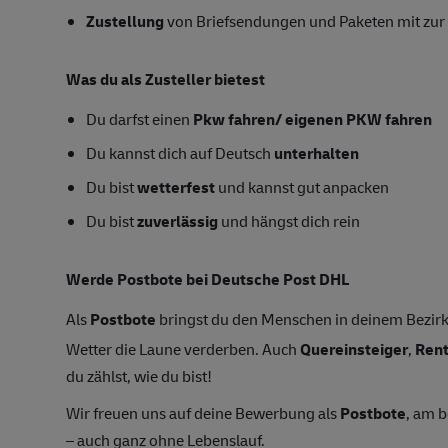
Zustellung
von Briefsendungen und Paketen mit zur V
Was du als Zusteller bietest
Du darfst einen
Pkw fahren/ eigenen PKW fahren
Du kannst dich auf Deutsch
unterhalten
Du bist
wetterfest
und kannst gut anpacken
Du bist
zuverlässig
und hängst dich rein
Werde Postbote bei Deutsche Post DHL
Als
Postbote
bringst du den Menschen in deinem Bezirk
Wetter die Laune verderben. Auch
Quereinsteiger
,
Ren
du zählst, wie du bist!
Wir freuen uns auf deine Bewerbung als
Postbote
, am 
– auch ganz ohne Lebenslauf.