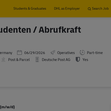
Skip to main content
Students & Graduates
DHL as Employer
Search Job
tudenten / Abrufkraft
Posted Date
Germany
06/29/2026
Operatives
Part-time
Post & Parcel
Deutsche Post AG
Yes
s (m/w/d)