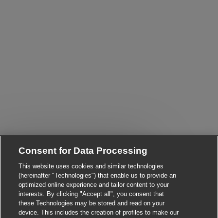
Consent for Data Processing
Close chatbot notificat
Hi There!
Are you interested in this job?
This website uses cookies and similar technologies
(hereinafter "Technologies") that enable us to provide an
I'm interested
Similar Jobs
optimized online experience and tailor content to your
interests. By clicking "Accept all", you consent that
these Technologies may be stored and read on your
device. This includes the creation of profiles to make our