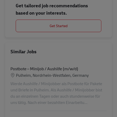
Get tailored job recommendations
based on your interests.
Get Started
Similar Jobs
Postbote – Minijob / Aushilfe (m/w/d)
Location
Pulheim, Nordrhein-Westfalen, Germany
Werde Aushilfe / Minijobber als Postbote für Pakete
und Briefe in Pulheim. Als Aushilfe / Minijobber bist
du an einzelnen Tagen oder auch stundenweise für
uns tätig. Nach einer bezahlten Einarbeitu...