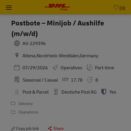
Skip to main content
-
(0)
Postbote – Minijob / Aushilfe
(m/w/d)
AV-229396
Altena,Nordrhein-Westfalen,Germany
Posted Date
07/29/2026
Operatives
Part-time
Seasonal / Casual
17.78
8
Post & Parcel
Deutsche Post AG
Yes
Delivery
Operations
Copy job link
Share