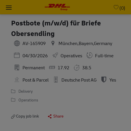
Skip to main content
-
(0)
Postbote (m/w/d) für Briefe
Obersendling
AV-165909
München,Bayern,Germany
Posted Date
04/30/2026
Operatives
Full-time
Permanent
17.92
38.5
Post & Parcel
Deutsche Post AG
Yes
Delivery
Operations
Copy job link
Share