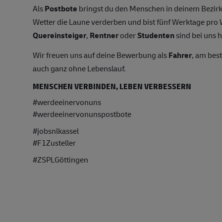
Als
Postbote
bringst du den Menschen in deinem Bezirk
Wetter die Laune verderben und bist fünf Werktage pr
Quereinsteiger
,
Rentner
oder
Studenten
sind bei uns h
Wir freuen uns auf deine Bewerbung als
Fahrer
, am bes
auch ganz ohne Lebenslauf.
MENSCHEN VERBINDEN, LEBEN VERBESSERN
#werdeeinervonuns
#werdeeinervonunspostbote
#jobsnlkassel
#F1Zusteller
#ZSPLGöttingen