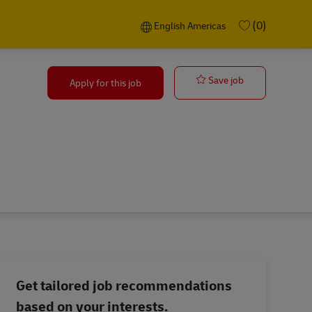
Language selected
English Americas
(0)
English Americas
Postbote für 
Save job
Apply for this job
Get tailored job recommendations
based on your interests.