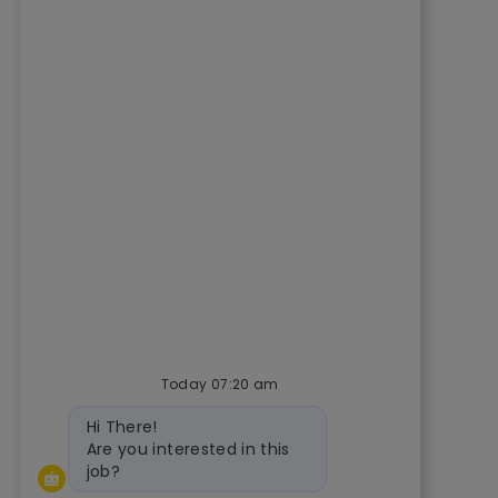
Today 07:20 am
Bot message
Hi There!
Are you interested in this
job?