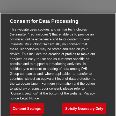
Close chatbot notificati
Hi There!
Consent for Data Processing
Are you interested in this job?
This website uses cookies and similar technologies
(hereinafter "Technologies") that enable us to provide an
I'm interested
Similar Jobs
optimized online experience and tailor content to your
interests. By clicking "Accept all", you consent that
these Technologies may be stored and read on your
device. This includes the creation of profiles to make our
services as easy to use and as customer-specific as
possible and to support our marketing activities. In
addition, you consent to sharing of data among DHL
Group companies and, where applicable, its transfer to
countries without an equivalent level of data protection to
the European Union. For more information and the option
to withdraw or adjust your consent, please refer to
"Consent Settings" at the bottom of the website.
Privacy
Apply for this job
notice
Legal Notice
Consent Settings
Strictly Necessary Only
Postbote für Pakete und Br
Save job