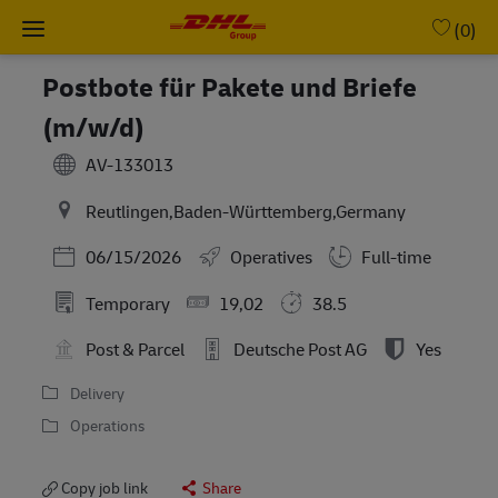
Skip to main content
-
(0)
Postbote für Pakete und Briefe
(m/w/d)
AV-133013
Reutlingen,Baden-Württemberg,Germany
Posted Date
06/15/2026
Operatives
Full-time
Temporary
19,02
38.5
Post & Parcel
Deutsche Post AG
Yes
Delivery
Operations
Copy job link
Share