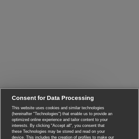
Consent for Data Processing
Close chatbot notificat
Hi There!
Are you interested in this job?
This website uses cookies and similar technologies
(hereinafter "Technologies") that enable us to provide an
I'm interested
Similar Jobs
optimized online experience and tailor content to your
interests. By clicking "Accept all", you consent that
these Technologies may be stored and read on your
device. This includes the creation of profiles to make our