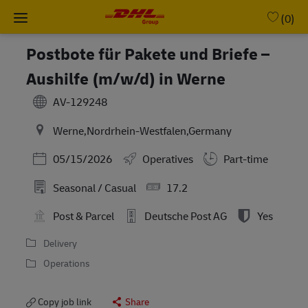
Skip to main content
-
(0)
Postbote für Pakete und Briefe –
Aushilfe (m/w/d) in Werne
AV-129248
Werne,Nordrhein-Westfalen,Germany
Posted Date
05/15/2026
Operatives
Part-time
Seasonal / Casual
17.2
Post & Parcel
Deutsche Post AG
Yes
Delivery
Operations
Copy job link
Share