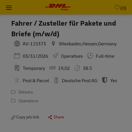
Skip to main content
-
(0)
Fahrer / Zusteller für Pakete und
Briefe (m/w/d)
AV-115373
Wiesbaden,Hessen,Germany
Posted Date
03/31/2026
Operatives
Full-time
Temporary
19,02
38.5
Post & Parcel
Deutsche Post AG
Yes
Delivery
Operations
Copy job link
Share