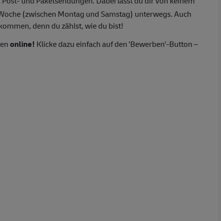
 Post- und Paketsendungen. Dabei lässt du dir von keinem
o Woche (zwischen Montag und Samstag) unterwegs. Auch
lkommen, denn du zählst, wie du bist!
ten
online!
Klicke dazu einfach auf den 'Bewerben'-Button –