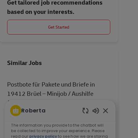
Get tailored job recommendations
based on your interests.
Get Started
Similar Jobs
Postbote für Pakete und Briefe in
19412 Brüel – Minijob / Aushilfe
(m/w/d)
Roberta
Location
Brüel, Mecklenburg-Vorpommern,
Enabled Chatbo
Germany
The information you provide to the chatbot will
Werde Postbote für Pakete und Briefe in 19412
be collected to improve your experience. Please
Brüel - Minijob. Was wir bieten. 17,20 € Tarif-
read our
privacy policy
to see how we are storing