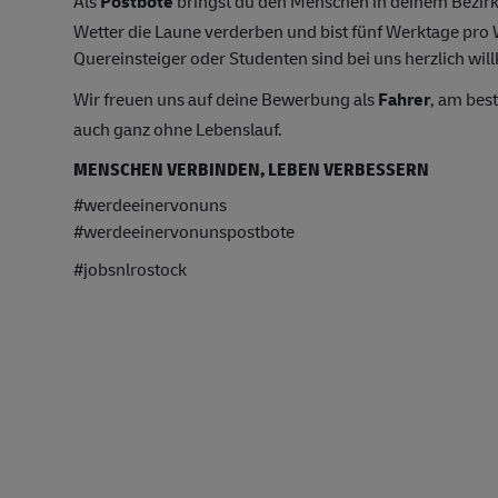
Als
Postbote
bringst du den Menschen in deinem Bezirk
Wetter die Laune verderben und bist fünf Werktage pr
Quereinsteiger oder Studenten sind bei uns herzlich wil
Wir freuen uns auf deine Bewerbung als
Fahrer
, am bes
auch ganz ohne Lebenslauf.
MENSCHEN VERBINDEN, LEBEN VERBESSERN
#werdeeinervonuns
#werdeeinervonunspostbote
#jobsnlrostock