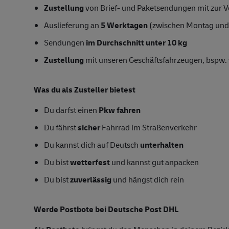
Zustellung
von Brief- und Paketsendungen mit zur Ve
Auslieferung an
5 Werktagen
(zwischen Montag und
Sendungen
im Durchschnitt unter 10 kg
Zustellung
mit unseren Geschäftsfahrzeugen, bspw. 
Was du als Zusteller bietest
Du darfst einen
Pkw fahren
Du fährst
sicher
Fahrrad im Straßenverkehr
Du kannst dich auf Deutsch
unterhalten
Du bist
wetterfest
und kannst gut anpacken
Du bist
zuverlässig
und hängst dich rein
Werde Postbote bei Deutsche Post DHL