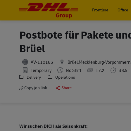
Frontline
Office
-
Postbote für Pakete un
Brüel
AV-110183
Brüel,Mecklenburg-Vorpommern
Temporary
No Shift
17.2
38.5
Delivery
Operations
Copy job link
Share
Wir suchen DICH als Saisonkraft: