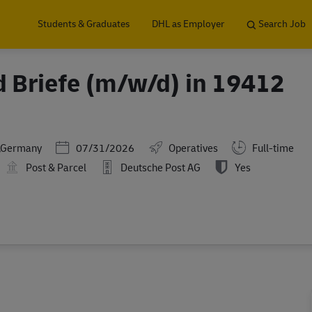
Skip to main content
Students & Graduates
DHL as Employer
Search Job
d Briefe (m/w/d) in 19412
Posted Date
,Germany
07/31/2026
Operatives
Full-time
Post & Parcel
Deutsche Post AG
Yes