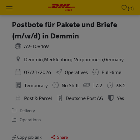
Skip to main content
-
(0)
Postbote für Pakete und Briefe
(m/w/d) in Demmin
AV-108469
Demmin,Mecklenburg-Vorpommern,Germany
Posted Date
07/31/2026
Operatives
Full-time
Temporary
No Shift
17.2
38.5
Post & Parcel
Deutsche Post AG
Yes
Delivery
Operations
Copy job link
Share