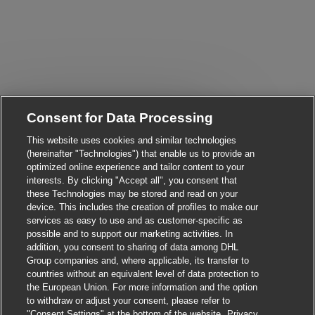
Consent for Data Processing
Close chatbot notifica
Hi There!
Are you interested in this job?
This website uses cookies and similar technologies
(hereinafter "Technologies") that enable us to provide an
optimized online experience and tailor content to your
I'm interested
Similar Jobs
interests. By clicking "Accept all", you consent that
these Technologies may be stored and read on your
device. This includes the creation of profiles to make our
services as easy to use and as customer-specific as
possible and to support our marketing activities. In
addition, you consent to sharing of data among DHL
Group companies and, where applicable, its transfer to
countries without an equivalent level of data protection to
the European Union. For more information and the option
to withdraw or adjust your consent, please refer to
"Consent Settings" at the bottom of the website.
Privacy