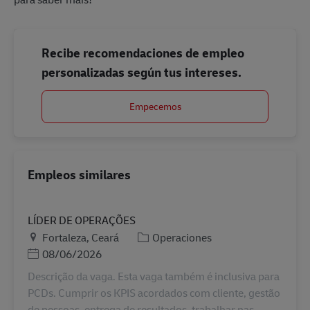
Recibe recomendaciones de empleo
personalizadas según tus intereses.
Empecemos
Empleos similares
LÍDER DE OPERAÇÕES
Ubicación
Categoría
Fortaleza, Ceará
Operaciones
Posted Date
08/06/2026
Descrição da vaga. Esta vaga também é inclusiva para
PCDs. Cumprir os KPIS acordados com cliente, gestão
de pessoas, entrega de resultados, trabalhar nas