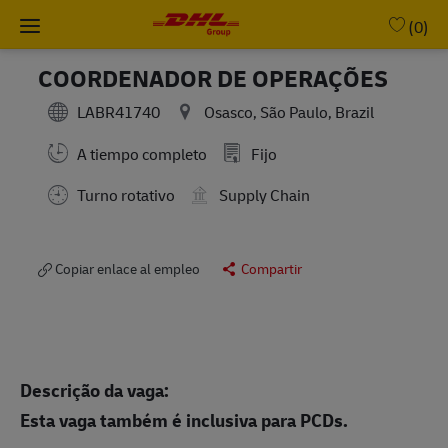
Skip to main content
-
(0)
COORDENADOR DE OPERAÇÕES
LABR41740
Osasco, São Paulo, Brazil
A tiempo completo
Fijo
Turno rotativo
Supply Chain
Copiar enlace al empleo
Compartir
Descrição da vaga:
Esta vaga também é inclusiva para PCDs.