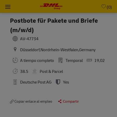
Skip to main content
-
(0)
Postbote für Pakete und Briefe
(m/w/d)
AV-47734
Düsseldorf,Nordrhein-Westfalen,Germany
A tiempo completo
Temporal
19,02
38.5
Post & Parcel
Deutsche Post AG
Yes
Copiar enlace al empleo
Compartir