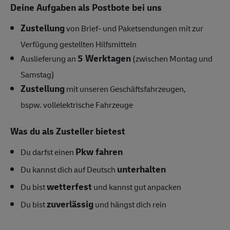
Deine Aufgaben als Postbote bei uns
Zustellung
von Brief- und Paketsendungen mit zur
Verfügung gestellten Hilfsmitteln
5 Werktagen
Auslieferung an
(zwischen Montag und
Samstag)
Zustellung
mit unseren Geschäftsfahrzeugen,
bspw.
vollelektrische Fahrzeuge
Was du als Zusteller bietest
Pkw fahren
Du darfst einen
unterhalten
Du kannst dich auf Deutsch
wetterfest
Du bist
und kannst gut anpacken
zuverlässig
Du bist
und hängst dich rein