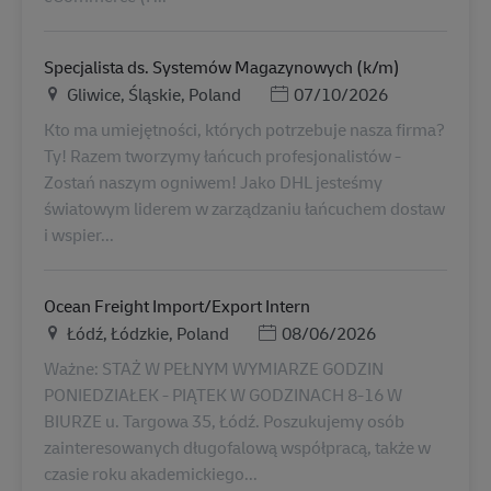
Specjalista ds. Systemów Magazynowych (k/m)
Ubicación
Posted Date
Gliwice, Śląskie, Poland
07/10/2026
Kto ma umiejętności, których potrzebuje nasza firma?
Ty! Razem tworzymy łańcuch profesjonalistów -
Zostań naszym ogniwem! Jako DHL jesteśmy
światowym liderem w zarządzaniu łańcuchem dostaw
i wspier...
Ocean Freight Import/Export Intern
Ubicación
Posted Date
Łódź, Łódzkie, Poland
08/06/2026
Ważne: STAŻ W PEŁNYM WYMIARZE GODZIN
PONIEDZIAŁEK - PIĄTEK W GODZINACH 8-16 W
BIURZE u. Targowa 35, Łódź. Poszukujemy osób
zainteresowanych długofalową współpracą, także w
czasie roku akademickiego...