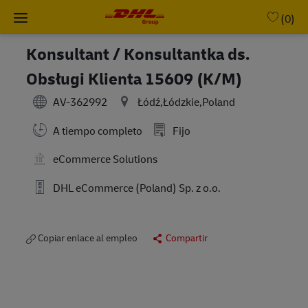
Skip to main content
-
(0)
Konsultant / Konsultantka ds.
Obsługi Klienta 15609 (K/M)
AV-362992
Łódź,Łódzkie,Poland
A tiempo completo
Fijo
eCommerce Solutions
DHL eCommerce (Poland) Sp. z o.o.
Copiar enlace al empleo
Compartir