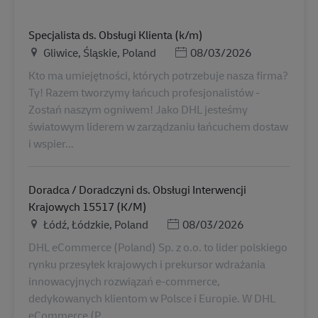
Specjalista ds. Obsługi Klienta (k/m)
Ubicación
Posted Date
Gliwice, Śląskie, Poland
08/03/2026
Kto ma umiejętności, których potrzebuje nasza firma?
Ty! Razem tworzymy łańcuch profesjonalistów -
Zostań naszym ogniwem! Jako DHL jesteśmy
światowym liderem w zarządzaniu łańcuchem dostaw
i wspier...
Doradca / Doradczyni ds. Obsługi Interwencji
Krajowych 15517 (K/M)
Ubicación
Posted Date
Łódź, Łódzkie, Poland
08/03/2026
DHL eCommerce (Poland) Sp. z o.o. to lider polskiego
rynku przesyłek krajowych i prekursor wdrażania
innowacyjnych rozwiązań e-commerce,
dedykowanych klientom w Polsce i Europie. W DHL
eCommerce (P...