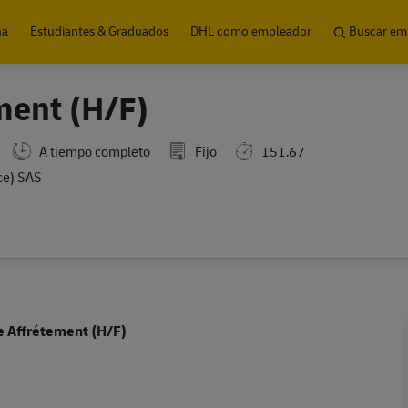
Skip to main content
na
Estudiantes & Graduados
DHL como empleador
Buscar em
ment (H/F)
A tiempo completo
Fijo
151.67
ce) SAS
e Affrétement (H/F)