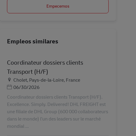
Empecemos
Empleos similares
Coordinateur dossiers clients
Transport (H/F)
Ubicación
Cholet, Pays-de-la-Loire, France
Posted Date
06/30/2026
Coordinateur dossiers clients Transport (H/F).
Excellence. Simply. Delivered! DHL FREIGHT est
une filiale de DHL Group (600 000 collaborateurs
dans le monde) l’un des leaders sur le marché
mondial ...