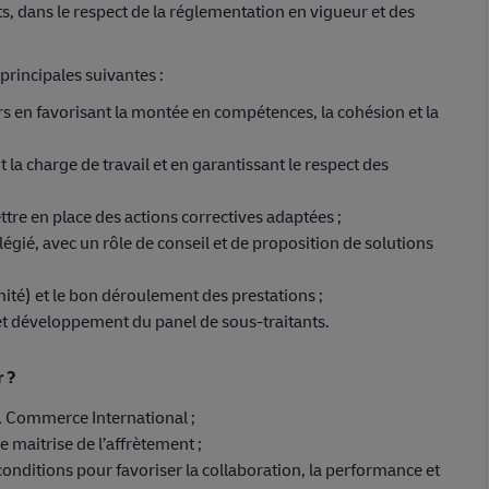
ts, dans le respect de la réglementation en vigueur et des
principales suivantes :
 en favorisant la montée en compétences, la cohésion et la
t la charge de travail et en garantissant le respect des
tre en place des actions correctives adaptées ;
ilégié, avec un rôle de conseil et de proposition de solutions
rmité) et le bon déroulement des prestations ;
n et développement du panel de sous-traitants.
r ?
 Commerce International ;
e maitrise de l’affrètement ;
conditions pour favoriser la collaboration, la performance et