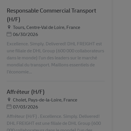
Responsable Commercial Transport
(H/F)
Ubicación
Tours, Centre-Val de Loire, France
Posted Date
06/30/2026
Excellence. Simply. Delivered! DHL FREIGHT est
une filiale de DHL Group (600 000 collaborateurs
dans le monde) l’un des leaders sur le marché
mondial du transport. Maillons essentiels de
l’économie...
Affréteur (H/F)
Ubicación
Cholet, Pays-de-la-Loire, France
Posted Date
07/03/2026
Affréteur (H/F) . Excellence. Simply. Delivered!
DHL FREIGHT est une filiale de DHL Group (600
000 collaborateurs dans le monde) l'un des