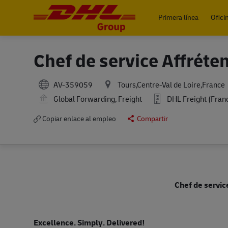
Primera línea
Ofici
-
Chef de service Affréte
AV-359059
Tours,Centre-Val de Loire,France
Global Forwarding, Freight
DHL Freight (Fran
Copiar enlace al empleo
Compartir
Chef de servic
Excellence. Simply. Delivered!