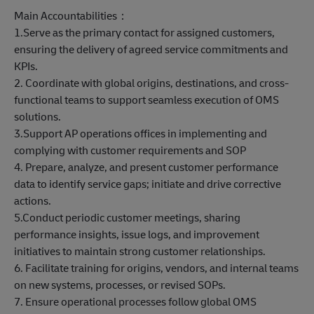
Main Accountabilities：
1.Serve as the primary contact for assigned customers,
ensuring the delivery of agreed service commitments and
KPIs.
2. Coordinate with global origins, destinations, and cross-
functional teams to support seamless execution of OMS
solutions.
3.Support AP operations offices in implementing and
complying with customer requirements and SOP
4. Prepare, analyze, and present customer performance
data to identify service gaps; initiate and drive corrective
actions.
5.Conduct periodic customer meetings, sharing
performance insights, issue logs, and improvement
initiatives to maintain strong customer relationships.
6. Facilitate training for origins, vendors, and internal teams
on new systems, processes, or revised SOPs.
7. Ensure operational processes follow global OMS