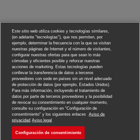
Este sitio web utiliza cookies y tecnologías similares,
(en adelante "tecnologías"), que nos permiten, por
ejemplo, determinar la frecuencia con la que se visitan
nuestras páginas de Internet y el número de visitantes,
configurar nuestras ofertas para que sean lo más
cómodas y eficientes posible y reforzar nuestras
acciones de marketing. Estas tecnologías pueden
conllevar la transferencia de datos a terceros
proveedores con sede en países sin un nivel adecuado
de protección de datos (por ejemplo, Estados Unidos).
Para más información, incluyendo el tratamiento de
datos por parte de terceros proveedores y la posibilidad
de revocar su consentimiento en cualquier momento,
consulte su configuración en "Configuración de
consentimiento" y los siguientes enlaces
Aviso de
Solicitar
privacidad
Aviso legal
Configuración de consentimiento
Manager - OMS
Marcar