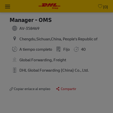
Skip to main content
-
(0)
Manager - OMS
AV-358469
Chengdu,Sichuan,China, People's Republic of
A tiempo completo
Fijo
40
Global Forwarding, Freight
DHL Global Forwarding (China) Co., Ltd.
Copiar enlace al empleo
Compartir