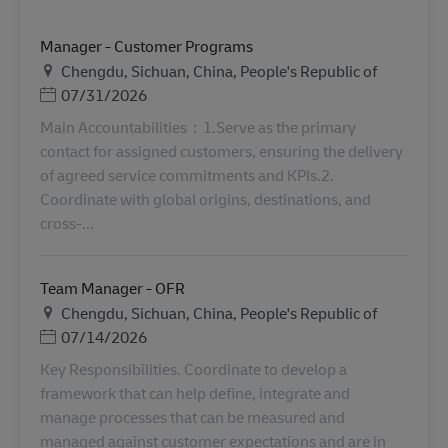
Manager - Customer Programs
Ubicación
Chengdu, Sichuan, China, People's Republic of
Posted Date
07/31/2026
Main Accountabilities：1.Serve as the primary
contact for assigned customers, ensuring the delivery
of agreed service commitments and KPIs.2.
Coordinate with global origins, destinations, and
cross-...
Team Manager - OFR
Ubicación
Chengdu, Sichuan, China, People's Republic of
Posted Date
07/14/2026
Key Responsibilities. Coordinate to develop a
framework that can help define, integrate and
manage processes that can be measured and
managed against customer expectations and are in