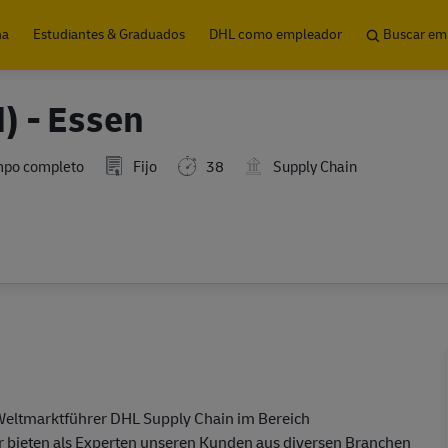
Skip to main content
na
Estudiantes & Graduados
DHL como empleador
Buscar em
) - Essen
mpo completo
Fijo
38
Supply Chain
 Weltmarktführer DHL Supply Chain im Bereich
Wir bieten als Experten unseren Kunden aus diversen Branchen