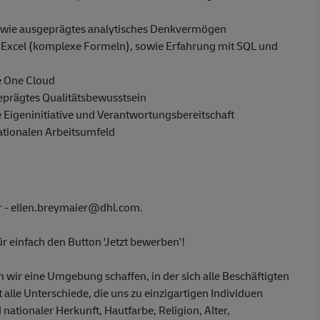
owie ausgeprägtes analytisches Denkvermögen
e Excel (komplexe Formeln), sowie Erfahrung mit SQL und
e One Cloud
geprägtes Qualitätsbewusstsein
e Eigeninitiative und Verantwortungsbereitschaft
ationalen Arbeitsumfeld
er - ellen.breymaier@dhl.com.
r einfach den Button 'Jetzt bewerben'!
em wir eine Umgebung schaffen, in der sich alle Beschäftigten
 alle Unterschiede, die uns zu einzigartigen Individuen
nationaler Herkunft, Hautfarbe, Religion, Alter,