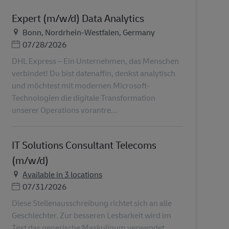
Expert (m/w/d) Data Analytics
Ubicación
Bonn, Nordrhein-Westfalen, Germany
Posted Date
07/28/2026
DHL Express – Ein Unternehmen, das Menschen
verbindet! Du bist datenaffin, denkst analytisch
und möchtest mit modernen Microsoft-
Technologien die digitale Transformation
unserer Operations vorantre...
IT Solutions Consultant Telecoms
(m/w/d)
Available in 3 locations
Posted Date
07/31/2026
Diese Stellenausschreibung richtet sich an alle
Geschlechter. Zur besseren Lesbarkeit wird im
Text das generische Maskulinum verwendet .