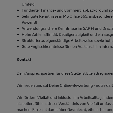
Umfeld
Fundierter Finance- und Commercial-Background s
Sehr gute Kenntnisse in MS Office 365, insbesonder
Power BI
Anwendungssichere Kenntnisse im SAP FI und Oracl
Hohe Zahlenaffinität, Detailgenauigkeit und ein aus
Strukturierte, eigenständige Arbeitsweise sowie hoh
Gute Englischkenntnisse für den Austausch im intern
Kontakt
Dein Ansprechpartner für diese Stelle ist Ellen Breymai
Wir freuen uns auf Deine Online-Bewerbung - nutze dafü
Wir fördern Vielfalt und Inklusion im Arbeitsalltag, ind
akzeptiert fühlen. Unser Verständnis von Vielfalt umfasst
machen. Es reicht damit über Geschlecht, ethnischer und 