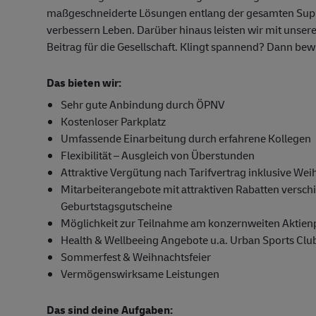
maßgeschneiderte Lösungen entlang der gesamten Supp
verbessern Leben. Darüber hinaus leisten wir mit unser
Beitrag für die Gesellschaft. Klingt spannend? Dann bew
Das bieten wir:
Sehr gute Anbindung durch ÖPNV
Kostenloser Parkplatz
Umfassende Einarbeitung durch erfahrene Kollegen
Flexibilität – Ausgleich von Überstunden
Attraktive Vergütung nach Tarifvertrag inklusive We
Mitarbeiterangebote mit attraktiven Rabatten versc
Geburtstagsgutscheine
Möglichkeit zur Teilnahme am konzernweiten Akti
Health & Wellbeeing Angebote u.a. Urban Sports Clu
Sommerfest & Weihnachtsfeier
Vermögenswirksame Leistungen
Das sind deine Aufgaben: