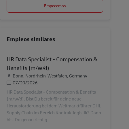
Empecemos
Empleos similares
HR Data Specialist - Compensation &
Benefits (m/w/d)
Ubicación
Bonn, Nordrhein-Westfalen, Germany
Posted Date
07/30/2026
HR Data Specialist - Compensation & Benefits
(m/w/d). Bist Du bereit für deine neue
Herausforderung bei dem Weltmarktführer DHL
Supply Chain im Bereich Kontraktlogistik? Dann
bist Du genau richtig ...