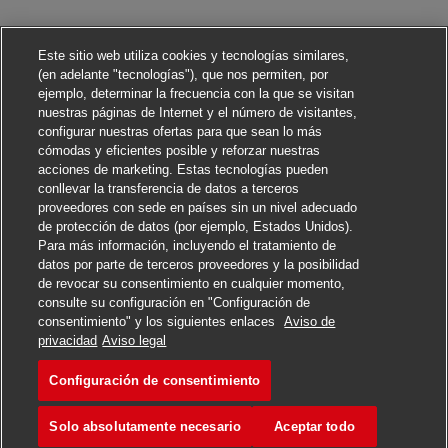
Este sitio web utiliza cookies y tecnologías similares,
(en adelante "tecnologías"), que nos permiten, por
ejemplo, determinar la frecuencia con la que se visitan
nuestras páginas de Internet y el número de visitantes,
configurar nuestras ofertas para que sean lo más
cómodas y eficientes posible y reforzar nuestras
acciones de marketing. Estas tecnologías pueden
conllevar la transferencia de datos a terceros
proveedores con sede en países sin un nivel adecuado
de protección de datos (por ejemplo, Estados Unidos).
Para más información, incluyendo el tratamiento de
datos por parte de terceros proveedores y la posibilidad
de revocar su consentimiento en cualquier momento,
consulte su configuración en "Configuración de
consentimiento" y los siguientes enlaces
Aviso de
Solicitar
privacidad
Aviso legal
Configuración de consentimiento
Postbote für Pakete und Bri
Marcar
Solo absolutamente necesario
Aceptar todo