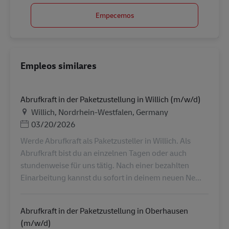
Empecemos
Empleos similares
Abrufkraft in der Paketzustellung in Willich (m/w/d)
Ubicación
Willich, Nordrhein-Westfalen, Germany
Posted Date
03/20/2026
Werde Abrufkraft als Paketzusteller in Willich. Als
Abrufkraft bist du an einzelnen Tagen oder auch
stundenweise für uns tätig. Nach einer bezahlten
Einarbeitung kannst du sofort in deinem neuen Ne...
Abrufkraft in der Paketzustellung in Oberhausen
(m/w/d)