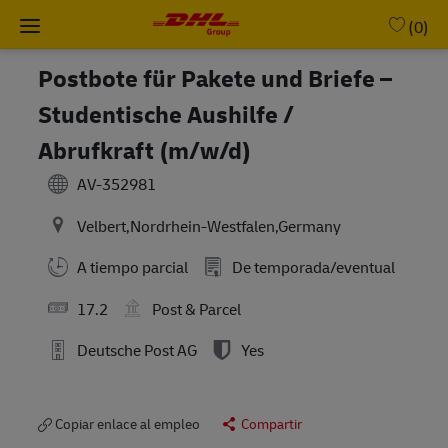
Skip to main content
-
(0)
Postbote für Pakete und Briefe –
Studentische Aushilfe /
Abrufkraft (m/w/d)
AV-352981
Velbert,Nordrhein-Westfalen,Germany
A tiempo parcial
De temporada/eventual
17.2
Post & Parcel
Deutsche Post AG
Yes
Copiar enlace al empleo
Compartir