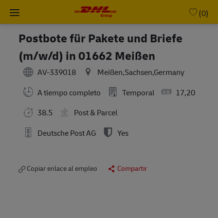
Skip to main content
-
(0)
Postbote für Pakete und Briefe
(m/w/d) in 01662 Meißen
AV-339018
Meißen,Sachsen,Germany
A tiempo completo
Temporal
17,20
38.5
Post & Parcel
Deutsche Post AG
Yes
Copiar enlace al empleo
Compartir