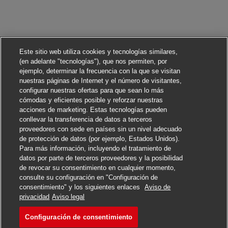
Este sitio web utiliza cookies y tecnologías similares,
(en adelante "tecnologías"), que nos permiten, por
ejemplo, determinar la frecuencia con la que se visitan
nuestras páginas de Internet y el número de visitantes,
configurar nuestras ofertas para que sean lo más
cómodas y eficientes posible y reforzar nuestras
acciones de marketing. Estas tecnologías pueden
conllevar la transferencia de datos a terceros
proveedores con sede en países sin un nivel adecuado
de protección de datos (por ejemplo, Estados Unidos).
Para más información, incluyendo el tratamiento de
datos por parte de terceros proveedores y la posibilidad
de revocar su consentimiento en cualquier momento,
consulte su configuración en "Configuración de
consentimiento" y los siguientes enlaces
Aviso de
Solicitar
privacidad
Aviso legal
Configuración de consentimiento
Postbote für Pakete und Br
Marcar