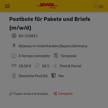
Skip to main content
-
(0)
Postbote für Pakete und Briefe
(m/w/d)
AV-325815
Alzenau in Unterfranken,Bayern,Germany
A tiempo completo
Temporal
18,50 €
38.5
Post & Parcel
Deutsche Post AG
Yes
Copiar enlace al empleo
Compartir