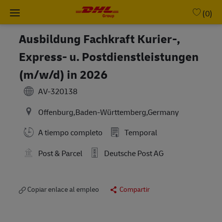
Skip to main content
-
(0)
Ausbildung Fachkraft Kurier-,
Express- u. Postdienstleistungen
(m/w/d) in 2026
AV-320138
Offenburg,Baden-Württemberg,Germany
A tiempo completo
Temporal
Post & Parcel
Deutsche Post AG
Copiar enlace al empleo
Compartir