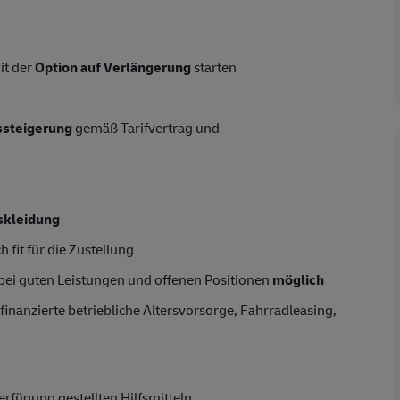
t der
Option auf Verlängerung
starten
tssteigerung
gemäß Tarifvertrag und
skleidung
 fit für die Zustellung
 bei guten Leistungen und offenen Positionen
möglich
finanzierte betriebliche Altersvorsorge, Fahrradleasing,
rfügung gestellten Hilfsmitteln