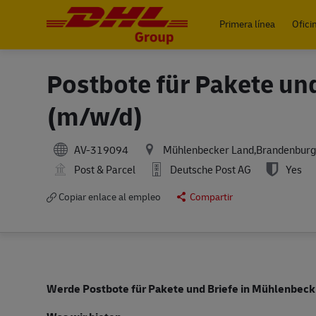
Primera línea
Ofici
-
Postbote für Pakete un
(m/w/d)
AV-319094
Mühlenbecker Land,Brandenbur
Post & Parcel
Deutsche Post AG
Yes
Copiar enlace al empleo
Compartir
Werde Postbote für Pakete und Briefe in Mühlenbeck