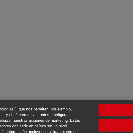
cnologías"), que nos permiten, por ejemplo,
net y el número de visitantes, configurar
reforzar nuestras acciones de marketing. Estas
eedores con sede en países sin un nivel
ás información, incluyendo el tratamiento de