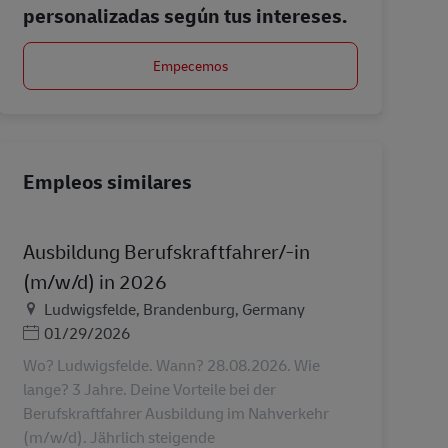
personalizadas según tus intereses.
Empecemos
Empleos similares
Ausbildung Berufskraftfahrer/-in
(m/w/d) in 2026
Ubicación
Ludwigsfelde, Brandenburg, Germany
Posted Date
01/29/2026
Wo? Ludwigsfelde. Wann? 28.08.2026. Wie
lange? 3 Jahre. Deine Vorteile bei der
Berufskraftfahrer Ausbildung im Nahverkehr
(m/w/d). Jährlich steigende