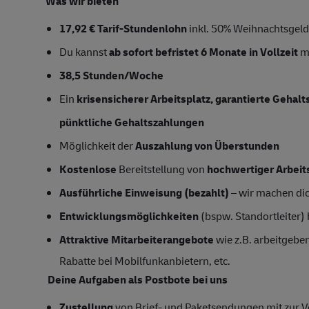
Was wir bieten
17,92 € Tarif-Stundenlohn
inkl. 50% Weihnachtsgeld
Du kannst
ab sofort
befristet 6 Monate
in Vollzeit
mi
38,5 Stunden/Woche
Ein
krisensicherer Arbeitsplatz, garantierte Gehal
pünktliche Gehaltszahlungen
Möglichkeit der
Auszahlung von Überstunden
Kostenlose
Bereitstellung von
hochwertiger Arbeit
Ausführliche Einweisung (bezahlt)
– wir machen dich
Entwicklungsmöglichkeiten
(bspw. Standortleiter)
Attraktive Mitarbeiterangebote
wie z.B. arbeitgeber
Rabatte bei Mobilfunkanbietern, etc.
Deine Aufgaben als Postbote bei uns
Zustellung
von Brief- und Paketsendungen mit zur Ve