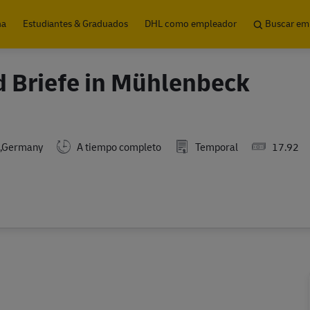
Skip to main content
na
Estudiantes & Graduados
DHL como empleador
Buscar em
d Briefe in Mühlenbeck
g,Germany
A tiempo completo
Temporal
17.92