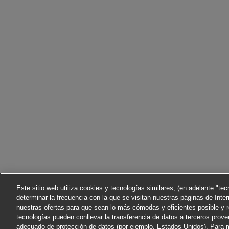
Este sitio web utiliza cookies y tecnologías similares, (en adelante "te
determinar la frecuencia con la que se visitan nuestras páginas de Inter
nuestras ofertas para que sean lo más cómodas y eficientes posible y 
tecnologías pueden conllevar la transferencia de datos a terceros prov
adecuado de protección de datos (por ejemplo, Estados Unidos). Para m