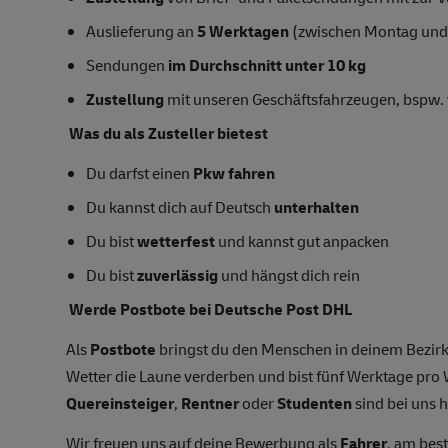
Auslieferung an
5 Werktagen
(zwischen Montag und
Sendungen
im Durchschnitt unter 10 kg
Zustellung
mit unseren Geschäftsfahrzeugen, bspw. 
Was du als Zusteller bietest
Du darfst einen
Pkw fahren
Du kannst dich auf Deutsch
unterhalten
Du bist
wetterfest
und kannst gut anpacken
Du bist
zuverlässig
und hängst dich rein
Werde Postbote bei Deutsche Post DHL
Als
Postbote
bringst du den Menschen in deinem Bezirk
Wetter die Laune verderben und bist fünf Werktage pr
Quereinsteiger
,
Rentner
oder
Studenten
sind bei uns h
Wir freuen uns auf deine Bewerbung als
Fahrer
, am bes