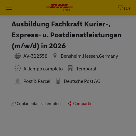
Skip to main content
-
(0)
Ausbildung Fachkraft Kurier-,
Express- u. Postdienstleistungen
(m/w/d) in 2026
AV-312558
Bensheim,Hessen,Germany
A tiempo completo
Temporal
Post & Parcel
Deutsche Post AG
Copiar enlace al empleo
Compartir