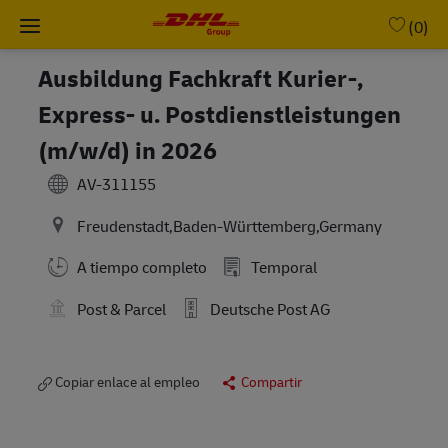
Skip to main content
-
(0)
Ausbildung Fachkraft Kurier-,
Express- u. Postdienstleistungen
(m/w/d) in 2026
AV-311155
Freudenstadt,Baden-Württemberg,Germany
A tiempo completo
Temporal
Post & Parcel
Deutsche Post AG
Copiar enlace al empleo
Compartir