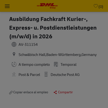
Skip to main content
-
(0)
Ausbildung Fachkraft Kurier-,
Express- u. Postdienstleistungen
(m/w/d) in 2026
AV-311154
Schwäbisch Hall,Baden-Württemberg,Germany
A tiempo completo
Temporal
Post & Parcel
Deutsche Post AG
Copiar enlace al empleo
Compartir