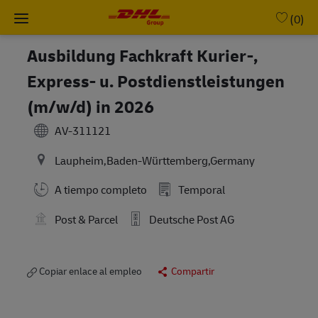
Skip to main content
-
(0)
Ausbildung Fachkraft Kurier-,
Express- u. Postdienstleistungen
(m/w/d) in 2026
AV-311121
Laupheim,Baden-Württemberg,Germany
A tiempo completo
Temporal
Post & Parcel
Deutsche Post AG
Copiar enlace al empleo
Compartir