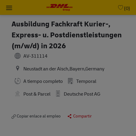
Skip to main content
-
(0)
Ausbildung Fachkraft Kurier-,
Express- u. Postdienstleistungen
(m/w/d) in 2026
AV-311114
Neustadt an der Aisch,Bayern,Germany
A tiempo completo
Temporal
Post & Parcel
Deutsche Post AG
Copiar enlace al empleo
Compartir