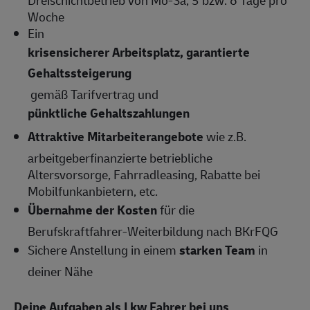
Dreischichtbetrieb von Mo-Sa, 5 bzw. 6 Tage pro
Woche
Ein
krisensicherer Arbeitsplatz, garantierte
Gehaltssteigerung
gemäß Tarifvertrag und
pünktliche Gehaltszahlungen
Attraktive Mitarbeiterangebote
wie z.B.
arbeitgeberfinanzierte betriebliche
Altersvorsorge, Fahrradleasing, Rabatte bei
Mobilfunkanbietern, etc.
Übernahme der Kosten
für die
Berufskraftfahrer-Weiterbildung nach BKrFQG
Sichere Anstellung in einem
starken Team
in
deiner Nähe
Deine Aufgaben als Lkw Fahrer bei uns