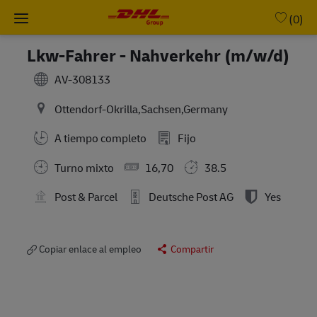
Skip to main content
-
(0)
Lkw-Fahrer - Nahverkehr (m/w/d)
AV-308133
Ottendorf-Okrilla,Sachsen,Germany
A tiempo completo
Fijo
Turno mixto
16,70
38.5
Post & Parcel
Deutsche Post AG
Yes
Copiar enlace al empleo
Compartir