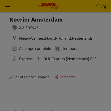
Skip to main content
-
(0)
Koerier Amsterdam
AV-307945
Nieuw-Vennep,Noord-Holland,Netherlands
A tiempo completo
Temporal
Express
DHL Express (Netherlands) B.V.
Copiar enlace al empleo
Compartir