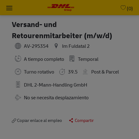
Skip to main content
-
(0)
Versand- und
Retourenmitarbeiter (m/w/d)
AV-295354
Im Fuldatal 2
A tiempo completo
Temporal
Turno rotativo
39.5
Post & Parcel
DHL 2-Mann-Handling GmbH
Travel Required
No se necesita desplazamiento
Copiar enlace al empleo
Compartir