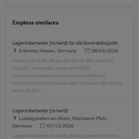
Empleos similares
Lagermitarbeiter (m/w/d) für die Kontraktlogistik
Ubicación
Posted Date
Erlensee, Hessen, Germany
08/03/2026
Grow your Skills. Shape the World. Wir sind DHL
Freight - ein buntes Team von 9.000
Straßenfrachtexpert:innen und zertifizierten
Frachtspezialist:innen aus allen Kulturen. Wir sind in
mehr als 40 L...
Lagermitarbeiter (m/w/d)
Ubicación
Ludwigshafen am Rhein, Rheinland-Pfalz,
Posted Date
Germany
07/13/2026
Lagermitarbeiter (m/w/d). Bist du bereit für deine