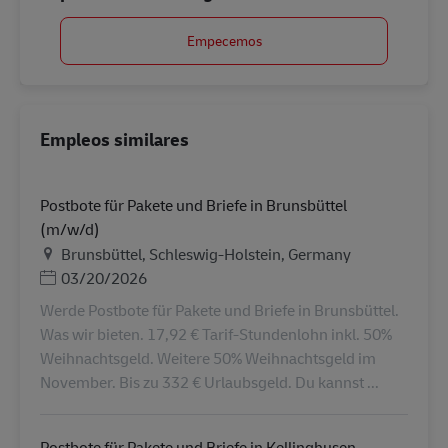
Empecemos
Empleos similares
Postbote für Pakete und Briefe in Brunsbüttel
(m/w/d)
Ubicación
Brunsbüttel, Schleswig-Holstein, Germany
Posted Date
03/20/2026
Werde Postbote für Pakete und Briefe in Brunsbüttel.
Was wir bieten. 17,92 € Tarif-Stundenlohn inkl. 50%
Weihnachtsgeld. Weitere 50% Weihnachtsgeld im
November. Bis zu 332 € Urlaubsgeld. Du kannst ...
Postbote für Pakete und Briefe in Kellinghusen