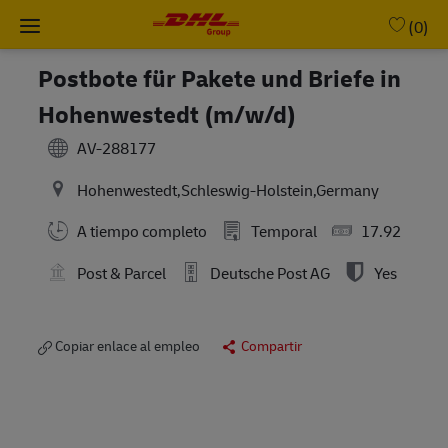
Skip to main content
-
(0)
Postbote für Pakete und Briefe in
Hohenwestedt (m/w/d)
AV-288177
Hohenwestedt,Schleswig-Holstein,Germany
A tiempo completo
Temporal
17.92
Post & Parcel
Deutsche Post AG
Yes
Copiar enlace al empleo
Compartir