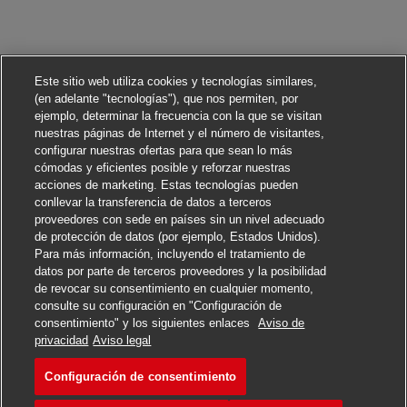
Este sitio web utiliza cookies y tecnologías similares,
(en adelante "tecnologías"), que nos permiten, por
ejemplo, determinar la frecuencia con la que se visitan
nuestras páginas de Internet y el número de visitantes,
configurar nuestras ofertas para que sean lo más
cómodas y eficientes posible y reforzar nuestras
acciones de marketing. Estas tecnologías pueden
conllevar la transferencia de datos a terceros
proveedores con sede en países sin un nivel adecuado
de protección de datos (por ejemplo, Estados Unidos).
Para más información, incluyendo el tratamiento de
datos por parte de terceros proveedores y la posibilidad
de revocar su consentimiento en cualquier momento,
consulte su configuración en "Configuración de
consentimiento" y los siguientes enlaces
Aviso de
Solicitar
privacidad
Aviso legal
Configuración de consentimiento
Postbote für Pakete und Br
Marcar