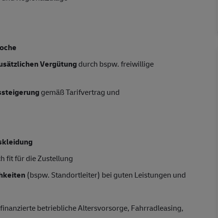
oche
usätzlichen Vergütung
durch bspw. freiwillige
tssteigerung
gemäß Tarifvertrag und
skleidung
 fit für die Zustellung
hkeiten
(bspw. Standortleiter) bei guten Leistungen und
finanzierte betriebliche Altersvorsorge, Fahrradleasing,