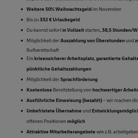
Weitere 50% Weihnachtsgeld
im November
Bis zu
332 € Urlaubsgeld
Du kannst sofort
in Vollzeit
starten
,
38,5
Stunden/W
Möglichkeit der
Auszahlung von Überstunden
und
z
Rufbereitschaft
Ein
krisensicherer Arbeitsplatz, garantierte Gehal
pünktliche Gehaltszahlungen
Möglichkeit der
Sprachförderung
Kostenlose
Bereitstellung von
hochwertiger Arbeit
Ausführliche Einweisung (bezahlt)
– wir machen dich
Unbefristete Übernahme
und
Entwicklungsmöglic
offenen Positionen
möglich
Attraktive Mitarbeiterangebote
wie z.B. arbeitgeber