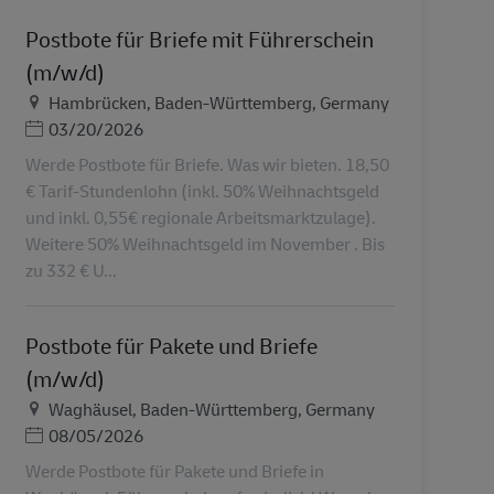
Postbote für Briefe mit Führerschein
(m/w/d)
Ubicación
Hambrücken, Baden-Württemberg, Germany
Posted Date
03/20/2026
Werde Postbote für Briefe. Was wir bieten. 18,50
€ Tarif-Stundenlohn (inkl. 50% Weihnachtsgeld
und inkl. 0,55€ regionale Arbeitsmarktzulage).
Weitere 50% Weihnachtsgeld im November . Bis
zu 332 € U...
Postbote für Pakete und Briefe
(m/w/d)
Ubicación
Waghäusel, Baden-Württemberg, Germany
Posted Date
08/05/2026
Werde Postbote für Pakete und Briefe in