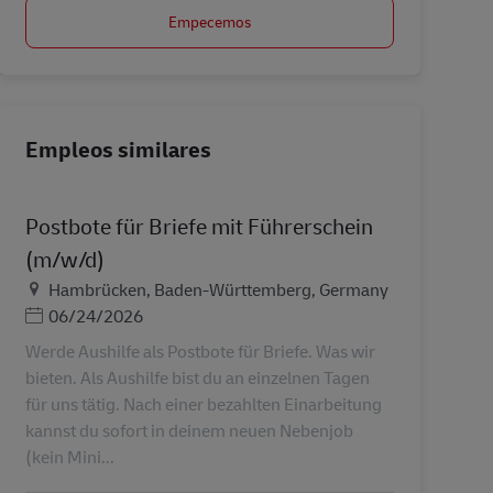
Empecemos
Empleos similares
Postbote für Briefe mit Führerschein
(m/w/d)
Ubicación
Hambrücken, Baden-Württemberg, Germany
Posted Date
06/24/2026
Werde Aushilfe als Postbote für Briefe. Was wir
bieten. Als Aushilfe bist du an einzelnen Tagen
für uns tätig. Nach einer bezahlten Einarbeitung
kannst du sofort in deinem neuen Nebenjob
(kein Mini...