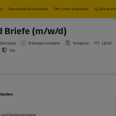
Skip to main content
na
Estudiantes & Graduados
DHL como empleador
Buscar em
d Briefe (m/w/d)
z,Germany
A tiempo completo
Temporal
18.50
Yes
olanden
 und Regionalzulage