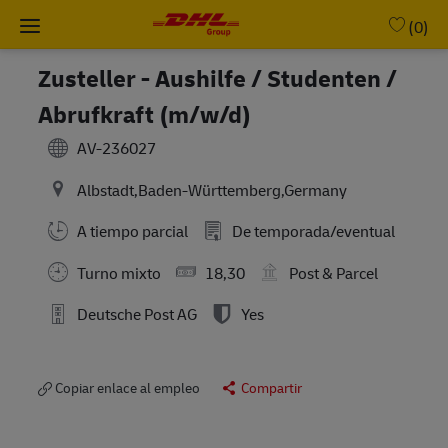
Skip to main content
-
(0)
Zusteller - Aushilfe / Studenten /
Abrufkraft (m/w/d)
AV-236027
Albstadt,Baden-Württemberg,Germany
A tiempo parcial
De temporada/eventual
Turno mixto
18,30
Post & Parcel
Deutsche Post AG
Yes
Copiar enlace al empleo
Compartir