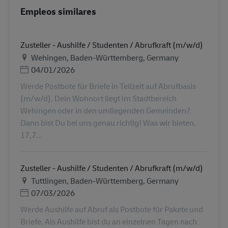
Empleos similares
Zusteller - Aushilfe / Studenten / Abrufkraft (m/w/d)
Ubicación
Wehingen, Baden-Württemberg, Germany
Posted Date
04/01/2026
Werde Postbote für Briefe in Teilzeit auf Abrufbasis
(m/w/d). Dein Wohnort liegt im Stadtbereich
Wehingen oder in den umliegenden Gemeinden?
Dann bist Du bei uns genau richtig! Was wir bieten.
17,7...
Zusteller - Aushilfe / Studenten / Abrufkraft (m/w/d)
Ubicación
Tuttlingen, Baden-Württemberg, Germany
Posted Date
07/03/2026
Werde Aushilfe auf Abruf als Postbote für Pakete und
Briefe. Als Aushilfe bist du an einzelnen Tagen nach