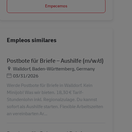
Empecemos
Empleos similares
Postbote für Briefe – Aushilfe (m/w/d)
Ubicación
Walldorf, Baden-Württemberg, Germany
Posted Date
03/31/2026
Werde Postbote für Briefe in Walldorf. Kein
Minijob! Was wir bieten. 18,30 € Tarif-
Stundenlohn inkl. Regionalzulage. Du kannst
sofort als Aushilfe starten. Flexible Arbeitszeiten
an vereinbarten Ar...