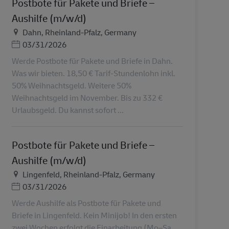
Postbote für Pakete und Briefe –
Aushilfe (m/w/d)
Ubicación
Dahn, Rheinland-Pfalz, Germany
Posted Date
03/31/2026
Werde Postbote für Pakete und Briefe in Dahn.
Was wir bieten. 18,50 € Tarif-Stundenlohn inkl.
50% Weihnachtsgeld. Weitere 50%
Weihnachtsgeld im November. Bis zu 332 €
Urlaubsgeld. Du kannst sofort ...
Postbote für Pakete und Briefe –
Aushilfe (m/w/d)
Ubicación
Lingenfeld, Rheinland-Pfalz, Germany
Posted Date
03/31/2026
Werde Aushilfe als Postbote für Pakete und
Briefe in Lingenfeld. Kein Minijob! In den ersten
zwei Wochen erfolgt die Einarbeitung (Mo–Sa,