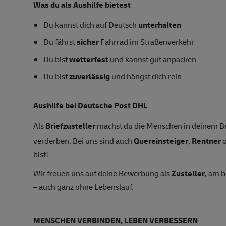
Was du als Aushilfe bietest
Du kannst dich auf Deutsch
unterhalten
Du fährst
sicher
Fahrrad im Straßenverkehr
Du bist
wetterfest
und kannst gut anpacken
Du bist
zuverlässig
und hängst dich rein
Aushilfe bei Deutsche Post DHL
Als
Briefzusteller
machst du die Menschen in deinem Bez
verderben. Bei uns sind auch
Quereinsteiger
,
Rentner
o
bist!
Wir freuen uns auf deine Bewerbung als
Zusteller
, am 
– auch ganz ohne Lebenslauf.
MENSCHEN VERBINDEN, LEBEN VERBESSERN