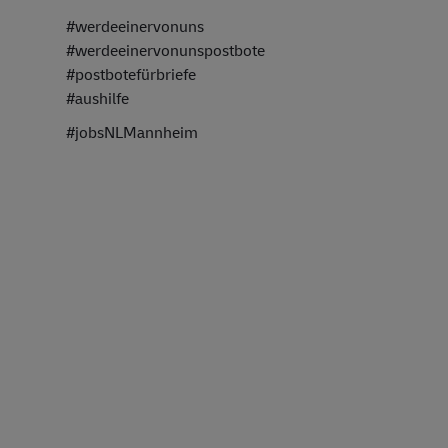
#werdeeinervonuns
#werdeeinervonunspostbote
#postbotefürbriefe
#aushilfe
#jobsNLMannheim