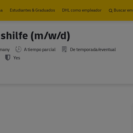
Skip to main content
na
Estudiantes & Graduados
DHL como empleador
Buscar em
ushilfe (m/w/d)
rmany
A tiempo parcial
De temporada/eventual
Yes