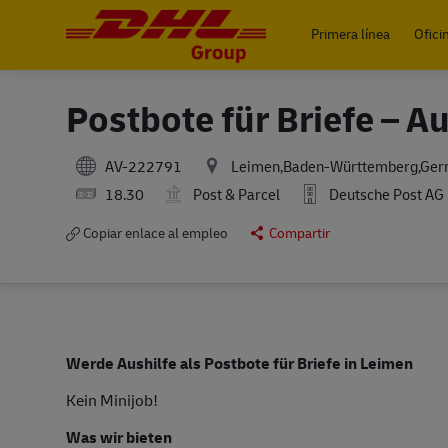
Primera línea
Ofici
-
Postbote für Briefe – A
AV-222791
Leimen,Baden-Württemberg,Ge
18.30
Post & Parcel
Deutsche Post AG
Copiar enlace al empleo
Compartir
Werde Aushilfe als Postbote für Briefe in Leimen
Kein Minijob!
Was wir bieten