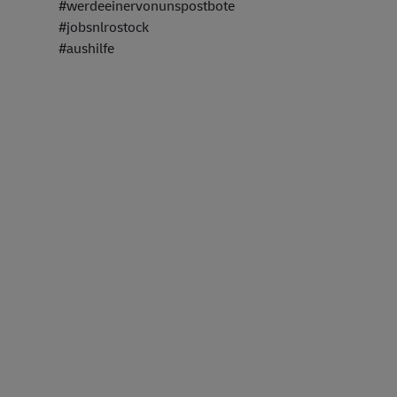
#werdeeinervonunspostbote
#jobsnlrostock
#aushilfe