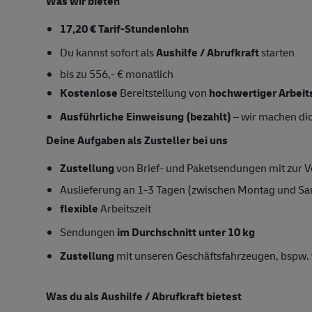
Was wir bieten
17,20 € Tarif-Stundenlohn
Du kannst sofort als
Aushilfe / Abrufkraft
starten
bis zu 556,- € monatlich
Kostenlose
Bereitstellung von
hochwertiger Arbeit
Ausführliche Einweisung (bezahlt)
– wir machen dich
Deine Aufgaben als Zusteller bei uns
Zustellung
von Brief- und Paketsendungen mit zur Ve
Auslieferung an 1-3 Tagen (zwischen Montag und S
flexible
Arbeitszeit
Sendungen
im Durchschnitt unter 10 kg
Zustellung
mit unseren Geschäftsfahrzeugen, bspw. 
Was du als Aushilfe / Abrufkraft bietest