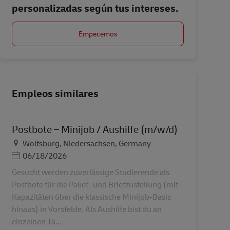
personalizadas según tus intereses.
Empecemos
Empleos similares
Postbote – Minijob / Aushilfe (m/w/d)
Ubicación
Wolfsburg, Niedersachsen, Germany
Posted Date
06/18/2026
Gesucht werden zuverlässige Studierende als
Postbote für die Paket- und Briefzustellung (mit
Kapazitäten über die klassische Minijob-Basis
hinaus) in Vorsfelde. Als Aushilfe bist du an
einzelnen Ta...