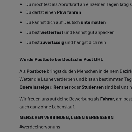
Du möchtest als Abrufkraft an einzelnen Tagen tätig s
Du darfst einen
Pkw fahren
Du kannst dich auf Deutsch
unterhalten
Du bist
wetterfest
und kannst gut anpacken
Du bist
zuverlässig
und hängst dich rein
Werde Postbote bei Deutsche Post DHL
Als
Postbote
bringst du den Menschen in deinem Bezirk
Wetter die Laune verderben und bist an bestimmten T
Quereinsteiger
,
Rentner
oder
Studenten
sind bei uns h
Wir freuen uns auf deine Bewerbung als
Fahrer
, am bes
auch ganz ohne Lebenslauf.
MENSCHEN VERBINDEN, LEBEN VERBESSERN
#werdeeinervonuns