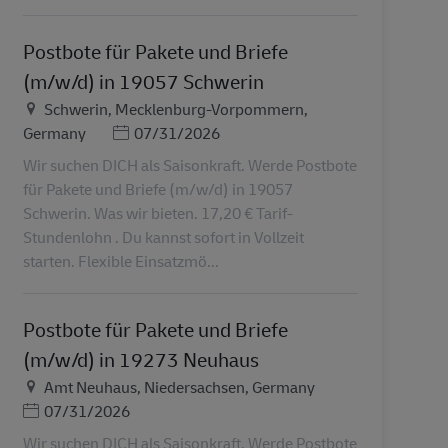
Postbote für Pakete und Briefe
(m/w/d) in 19057 Schwerin
Ubicación
Schwerin, Mecklenburg-Vorpommern,
Posted Date
Germany
07/31/2026
Wir suchen DICH als Saisonkraft. Werde Postbote
für Pakete und Briefe (m/w/d) in 19057
Schwerin. Was wir bieten. 17,20 € Tarif-
Stundenlohn . Du kannst sofort in Vollzeit
starten. Flexible Einsatzmö...
Postbote für Pakete und Briefe
(m/w/d) in 19273 Neuhaus
Ubicación
Amt Neuhaus, Niedersachsen, Germany
Posted Date
07/31/2026
Wir suchen DICH als Saisonkraft. Werde Postbote