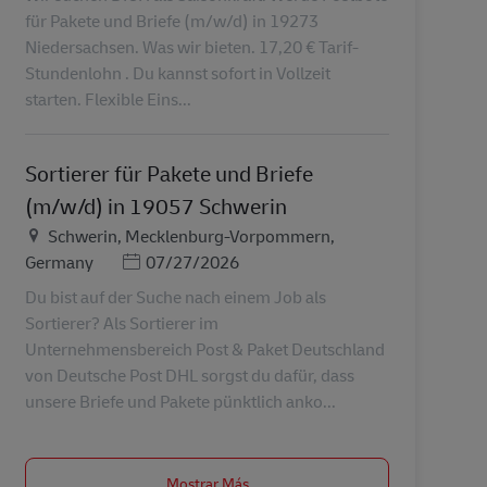
für Pakete und Briefe (m/w/d) in 19273
Niedersachsen. Was wir bieten. 17,20 € Tarif-
Stundenlohn . Du kannst sofort in Vollzeit
starten. Flexible Eins...
Sortierer für Pakete und Briefe
(m/w/d) in 19057 Schwerin
Ubicación
Schwerin, Mecklenburg-Vorpommern,
Posted Date
Germany
07/27/2026
Du bist auf der Suche nach einem Job als
Sortierer? Als Sortierer im
Unternehmensbereich Post & Paket Deutschland
von Deutsche Post DHL sorgst du dafür, dass
unsere Briefe und Pakete pünktlich anko...
Mostrar Más