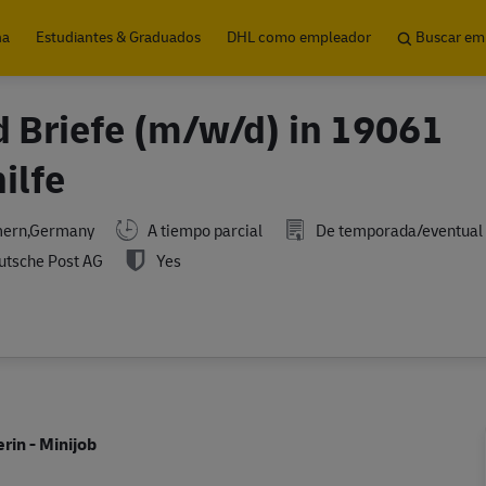
Skip to main content
na
Estudiantes & Graduados
DHL como empleador
Buscar em
d Briefe (m/w/d) in 19061
ilfe
mern,Germany
A tiempo parcial
De temporada/eventual
tsche Post AG
Yes
rin - Minijob