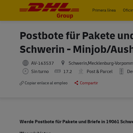
Primera línea
Ofici
-
Postbote für Pakete un
Schwerin - Minjob/Aush
AV-163537
Schwerin,Mecklenburg-Vorpom
Sin turno
17.2
Post & Parcel
Deu
Copiar enlace al empleo
Compartir
Werde Postbote für Pakete und Briefe in 19061 Schwe