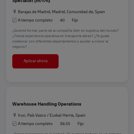
Specialist (m/f/n)
Ubicación
Barajas de Madrid, Madrid, Comunidad de, Spain
A tiempo completo
40
Fijo
¿Quieres formar parte de la compañía líder en logística del mundo?
¿Tienes experiencia operativa en transporte aéreo? ¿Te gusta
colaborar con diferentes departamentos y ayudar a crecer al
negocio? ...
Air Freight Operations & Customer Service Specia
Aplicar ahora
Warehouse Handling Operations
Ubicación
Irun, País Vasco / Euskal Herria, Spain
A tiempo completo
38.35
Fijo
¿Tienes experiencia en el sector? ¿Te gustaría trabajar en un entorno