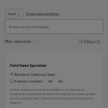
Spain
Quitar todos los filtros
Buscar en la lista siguiente
the results are updated
Filtro
(1)
Field Sales Specialist
Ubicación
Barcelona, Catalunya, Spain
A tiempo completo
40
Fijo
¿Tienes experiencia en el sector logístico y en empresas de
forwarding y quieres formar parte de un equipo de ventas ganador
en una compañía líder? ¡Tenemos la oportunidad perfecta para tu
desarrol...