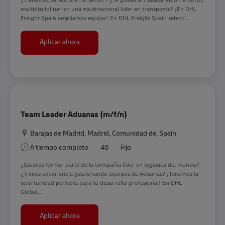
multidisciplinar en una multinacional líder en transporte? ¡En DHL
Freight Spain ampliamos equipo! En DHL Freight Spain selecci...
Warehouse Handling Operations
Aplicar ahora
Team Leader Aduanas (m/f/n)
Ubicación
Barajas de Madrid, Madrid, Comunidad de, Spain
A tiempo completo
40
Fijo
¿Quieres formar parte de la compañía líder en logística del mundo?
¿Tienes experiencia gestionando equipos de Aduanas? ¡Tenemos la
oportunidad perfecta para tu desarrollo profesional! En DHL
Global...
Team Leader Aduanas (m/f/n)
Aplicar ahora