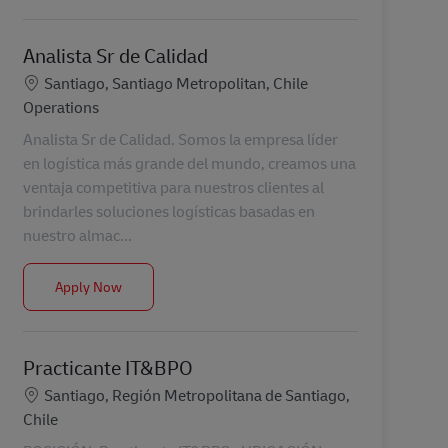
Analista Sr de Calidad
Location
Santiago, Santiago Metropolitan, Chile
Category
Operations
Analista Sr de Calidad. Somos la empresa líder
en logística más grande del mundo, creamos una
ventaja competitiva para nuestros clientes al
brindarles soluciones logísticas basadas en
nuestro almac...
Analista Sr de Calidad
Apply Now
Practicante IT&BPO
Location
Santiago, Región Metropolitana de Santiago,
Chile