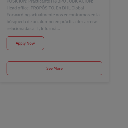
POSICIÓN: Practicante IT&BPO . UBICACIÓN:
Head office. PROPÓSITO. En DHL Global
Forwarding actualmente nos encontramos en la
búsqueda de un alumno en práctica de carreras
relacionadas a IT, Informá...
Practicante IT&BPO
Apply Now
See More