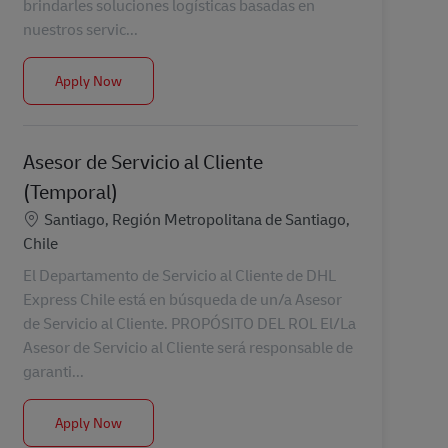
brindarles soluciones logísticas basadas en
nuestros servic...
Gerente de Marketing Perú, Argentina & Chile.
Apply Now
Asesor de Servicio al Cliente
(Temporal)
Location
Santiago, Región Metropolitana de Santiago,
Chile
El Departamento de Servicio al Cliente de DHL
Express Chile está en búsqueda de un/a Asesor
de Servicio al Cliente. PROPÓSITO DEL ROL El/La
Asesor de Servicio al Cliente será responsable de
garanti...
Asesor de Servicio al Cliente (Temporal)
Apply Now