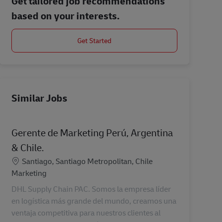
Get tailored job recommendations
based on your interests.
Get Started
Similar Jobs
Gerente de Marketing Perú, Argentina
& Chile.
Location
Santiago, Santiago Metropolitan, Chile
Category
Marketing
DHL Supply Chain PAC. Somos la empresa líder
en logística más grande del mundo, creamos una
ventaja competitiva para nuestros clientes al