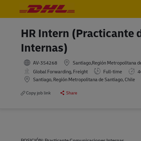
-
-
HR Intern (Practicante
Internas)
AV-354268
Santiago,Región Metropolitana de
Global Forwarding, Freight
Full-time
4
Location
Santiago, Región Metropolitana de Santiago, Chile
Copy job link
Share
POSICIÓN: Practicante Comunicaciones Internas