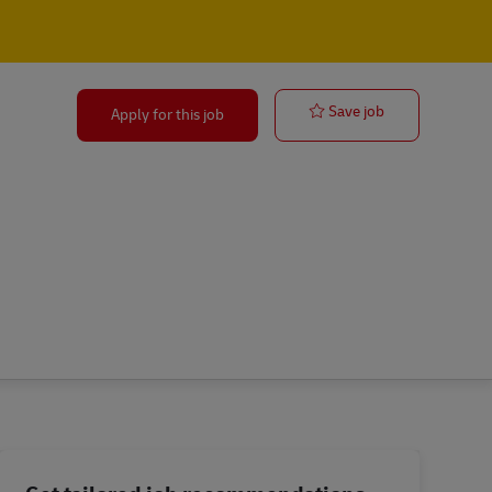
HR Intern (Pra
Save job
Apply for this job