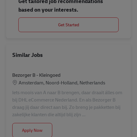
Get tailored job recommendations
based on your interests.
Get Started
Similar Jobs
Bezorger B - Kleingoed
Location
Amsterdam, Noord-Holland, Netherlands
Iets moois van A naar B brengen, daar draait álles om
bij DHL eCommerce Nederland. En als Bezorger B
draag jij daar direct aan bij. Zo breng je pakketten bij
zakelijke klanten die altijd blij zijn ...
Bezorger B - Kleingoed
Apply Now