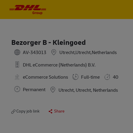
Skip to main content
Skip to main content
-
-
Bezorger B - Kleingoed
AV-343013
Utrecht,Utrecht,Netherlands
DHL eCommerce (Netherlands) B.V.
eCommerce Solutions
Full-time
40
Permanent
Location
Utrecht, Utrecht, Netherlands
Copy job link
Share