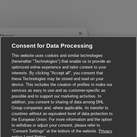
Close chatbot notification
 There!
e you interested in this job?
Consent for Data Processing
I'm interested
Similar Jobs
This website uses cookies and similar technologies
(hereinafter "Technologies") that enable us to provide an
optimized online experience and tailor content to your
interests. By clicking "Accept all", you consent that
these Technologies may be stored and read on your
device. This includes the creation of profiles to make our
services as easy to use and as customer-specific as
possible and to support our marketing activities. In
addition, you consent to sharing of data among DHL
Group companies and, where applicable, its transfer to
countries without an equivalent level of data protection to
the European Union. For more information and the option
to withdraw or adjust your consent, please refer to
"Consent Settings" at the bottom of the website.
Privacy
Apply for this job
notice
Legal Notice