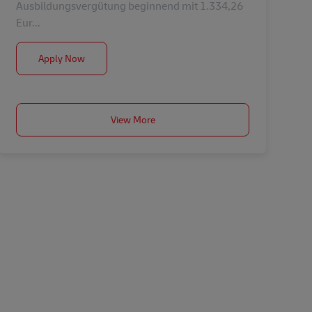
Ausbildungsvergütung beginnend mit 1.334,26
Eur...
Ausbildung Berufskraftfahrer/-in (m/w/d) in 2026
Apply Now
View More