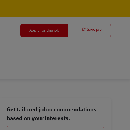
Paketzusteller
Save job
Apply for this job
Get tailored job recommendations
based on your interests.