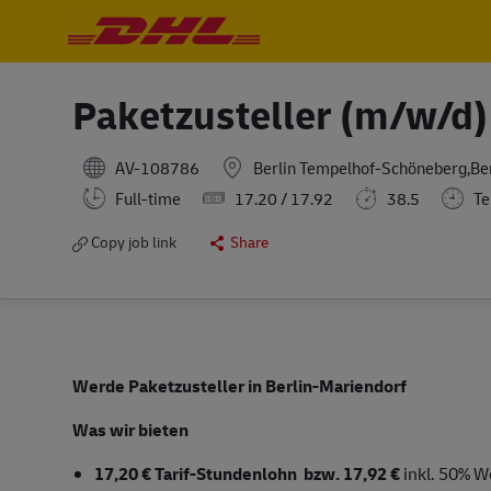
-
-
Paketzusteller (m/w/d)
AV-108786
Berlin Tempelhof-Schöneberg,Be
Full-time
17.20 / 17.92
38.5
Te
Copy job link
Share
Werde Paketzusteller in Berlin-Mariendorf
Was wir bieten
17,20 € Tarif-Stundenlohn bzw.
17,92 €
inkl. 50% W