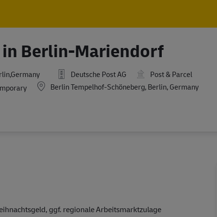
Skip to main content
Skip to main content
 in Berlin-Mariendorf
rlin,Germany
Deutsche Post AG
Post & Parcel
Location
Berlin Tempelhof-Schöneberg, Berlin, Germany
mporary
eihnachtsgeld, ggf. regionale Arbeitsmarktzulage