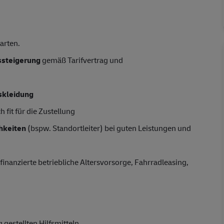
tarten.
tssteigerung
gemäß Tarifvertrag und
skleidung
 fit für die Zustellung
hkeiten
(bspw. Standortleiter) bei guten Leistungen und
finanzierte betriebliche Altersvorsorge, Fahrradleasing,
gestellten Hilfsmitteln