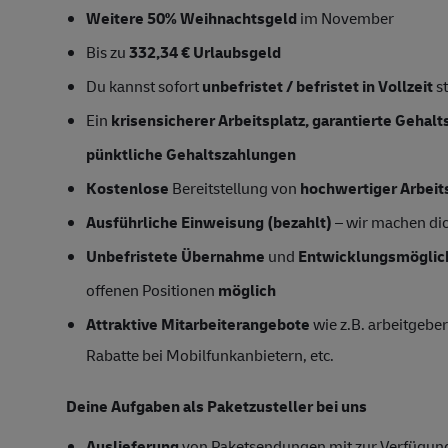
Weitere 50% Weihnachtsgeld
im November
Bis zu
332,34 € Urlaubsgeld
Du kannst sofort
unbefristet / befristet in Vollzeit
s
Ein
krisensicherer Arbeitsplatz, garantierte Gehal
pünktliche Gehaltszahlungen
Kostenlose
Bereitstellung von
hochwertiger Arbeit
Ausführliche Einweisung (bezahlt)
– wir machen dich
Unbefristete Übernahme
und
Entwicklungsmöglic
offenen Positionen
möglich
Attraktive Mitarbeiterangebote
wie z.B. arbeitgeber
Rabatte bei Mobilfunkanbietern, etc.
Deine Aufgaben als Paketzusteller bei uns
Auslieferung
von Paketsendungen mit zur Verfügung 