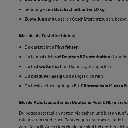
Sendungen
im Durchschnitt unter 10 kg
Zustellung
mit unseren Geschäftsfahrzeugen, bspw. v
Was du als Zusteller bietest
Du darfst einen
Pkw fahren
Du kannst dich
auf Deutsch
B2
unterhalten
(Grundv
Du bist
wetterfest
und kannst gut anpacken
Du bist
zuverlässig
und hängst dich rein
Du besitzt einen gültigen
EU-Führerschein Klasse B
Werde Paketzusteller bei Deutsche Post DHL (m/w/d
Du begegnest täglich netten Menschen und bist an fün
mit unseren modernen Fahrzeugen unterwegs. Jede Lie
zum Gasgrill. Auch Quereinsteiger sind bei uns herzlich 