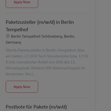
Paketzusteller in Berlin Reinickendorf (m/w/d)
Apply Now
Paketzusteller (m/w/d) in Berlin
Tempelhof
Location
Berlin Tempelhof-Schöneberg, Berlin,
Germany
Werde Paketzusteller in Berlin-Tempelhof. Was
wir bieten. 17,20 € Tarif-Stundenlohn bzw. 17,92
€ inkl. monatlicher Anteil von 50% des 13.
Monatsgehalt. Weitere 50% Weihnachtsgeld im
November. Bis z...
Paketzusteller (m/w/d) in Berlin Tempelhof
Apply Now
Postbote für Pakete (m/w/d)