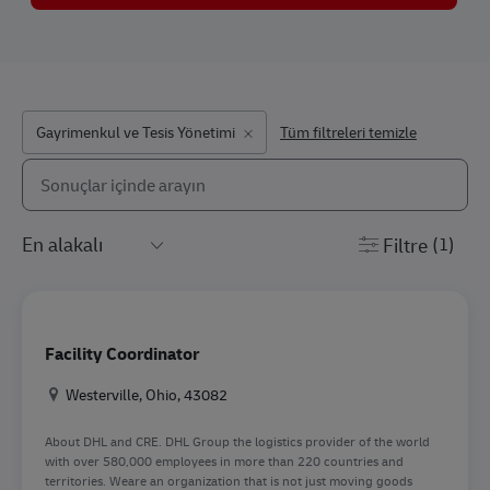
Gayrimenkul ve Tesis Yönetimi
Tüm filtreleri temizle
Aşağıdaki listeden arayın
the results are updated
Filtre
(1)
Facility Coordinator
Konum
Westerville, Ohio, 43082
About DHL and CRE. DHL Group the logistics provider of the world
with over 580,000 employees in more than 220 countries and
territories. Weare an organization that is not just moving goods