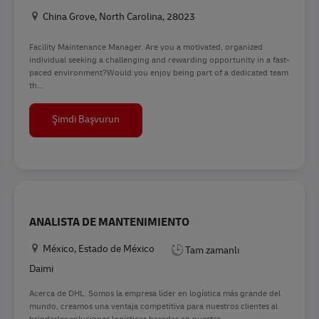
Konum
China Grove, North Carolina, 28023
Facility Maintenance Manager. Are you a motivated, organized
individual seeking a challenging and rewarding opportunity in a fast-
paced environment?Would you enjoy being part of a dedicated team
th...
Facility Maintenance Manager
Şimdi Başvurun
ANALISTA DE MANTENIMIENTO
Konum
México, Estado de México
Tam zamanlı
Daimi
Acerca de DHL. Somos la empresa líder en logística más grande del
mundo, creamos una ventaja competitiva para nuestros clientes al
brindarles soluciones logísticas basadas en nuestro