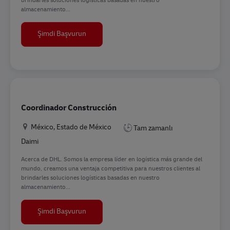
almacenamiento...
ANALISTA DE MANTENIMIENTO
Şimdi Başvurun
Coordinador Construcción
Konum
México, Estado de México
Tam zamanlı
Daimi
Acerca de DHL. Somos la empresa líder en logística más grande del
mundo, creamos una ventaja competitiva para nuestros clientes al
brindarles soluciones logísticas basadas en nuestro
almacenamiento...
Coordinador Construcción
Şimdi Başvurun