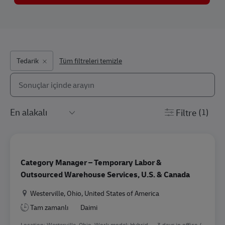
Tedarik
Tüm filtreleri temizle
Aşağıdaki listeden arayın
the results are updated
Filtre
(1)
Category Manager – Temporary Labor &
Outsourced Warehouse Services, U.S. & Canada
Konum
Westerville, Ohio, United States of America
Tam zamanlı
Daimi
Location: Westerville, Ohio. Work model: Hybrid — 3 days in office /