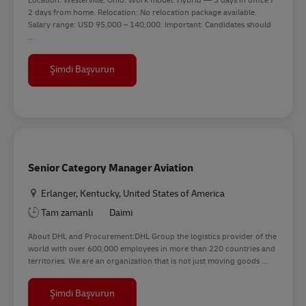
2 days from home. Relocation: No relocation package available.
Salary range: USD 95,000 – 140,000. Important: Candidates should
...
Category Manager – Temporary Labor & Outsou
Şimdi Başvurun
Senior Category Manager Aviation
Konum
Erlanger, Kentucky, United States of America
Tam zamanlı
Daimi
About DHL and Procurement:DHL Group the logistics provider of the
world with over 600,000 employees in more than 220 countries and
territories. We are an organization that is not just moving goods ...
Senior Category Manager Aviation
Şimdi Başvurun