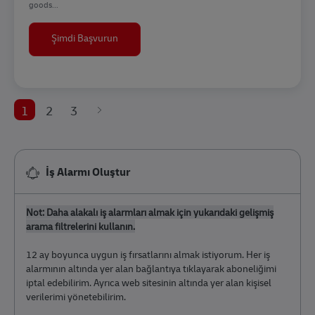
goods...
Equipments & Racks Procurement Supervisor
Şimdi Başvurun
1
2
3
İş Alarmı Oluştur
Not: Daha alakalı iş alarmları almak için yukarıdaki gelişmiş
arama filtrelerini kullanın.
12 ay boyunca uygun iş fırsatlarını almak istiyorum. Her iş
alarmının altında yer alan bağlantıya tıklayarak aboneliğimi
iptal edebilirim. Ayrıca web sitesinin altında yer alan kişisel
verilerimi yönetebilirim.