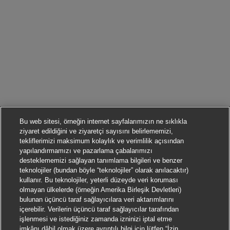
Bu web sitesi, örneğin internet sayfalarımızın ne sıklıkla
ziyaret edildiğini ve ziyaretçi sayısını belirlememizi,
tekliflerimizi maksimum kolaylık ve verimlilik açısından
yapılandırmamızı ve pazarlama çabalarımızı
desteklememizi sağlayan tanımlama bilgileri ve benzer
teknolojiler (bundan böyle “teknolojiler” olarak anılacaktır)
kullanır. Bu teknolojiler, yeterli düzeyde veri koruması
olmayan ülkelerde (örneğin Amerika Birleşik Devletleri)
bulunan üçüncü taraf sağlayıcılara veri aktarımlarını
içerebilir. Verilerin üçüncü taraf sağlayıcılar tarafından
işlenmesi ve istediğiniz zamanda izninizi iptal etme
imkânı dâhil olmak üzere ayrıntılı bilgi için lütfen “İzin