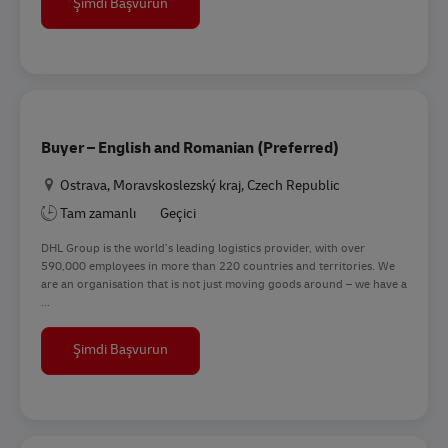
Contract Administration Analyst
Şimdi Başvurun
Buyer – English and Romanian (Preferred)
Konum
Ostrava, Moravskoslezský kraj, Czech Republic
Tam zamanlı
Geçici
DHL Group is the world’s leading logistics provider, with over
590,000 employees in more than 220 countries and territories. We
are an organisation that is not just moving goods around – we have a
...
Buyer – English and Romanian (Preferred)
Şimdi Başvurun