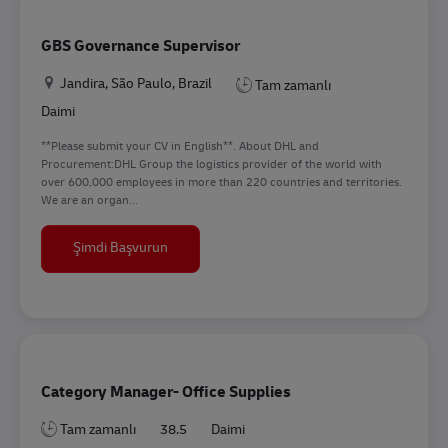
GBS Governance Supervisor
Konum
Jandira, São Paulo, Brazil
Tam zamanlı
Daimi
**Please submit your CV in English**. About DHL and
Procurement:DHL Group the logistics provider of the world with
over 600,000 employees in more than 220 countries and territories.
We are an organ...
GBS Governance Supervisor
Şimdi Başvurun
Category Manager- Office Supplies
Tam zamanlı
38.5
Daimi