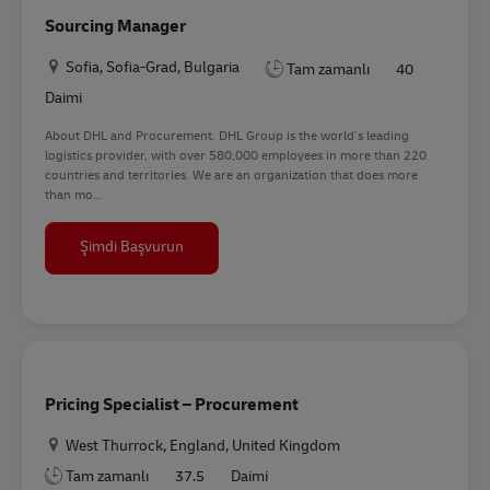
Sourcing Manager
Konum
Sofia, Sofia-Grad, Bulgaria
Tam zamanlı
40
Daimi
About DHL and Procurement. DHL Group is the world’s leading
logistics provider, with over 580,000 employees in more than 220
countries and territories. We are an organization that does more
than mo...
Sourcing Manager
Şimdi Başvurun
Pricing Specialist – Procurement
Konum
West Thurrock, England, United Kingdom
Tam zamanlı
37.5
Daimi