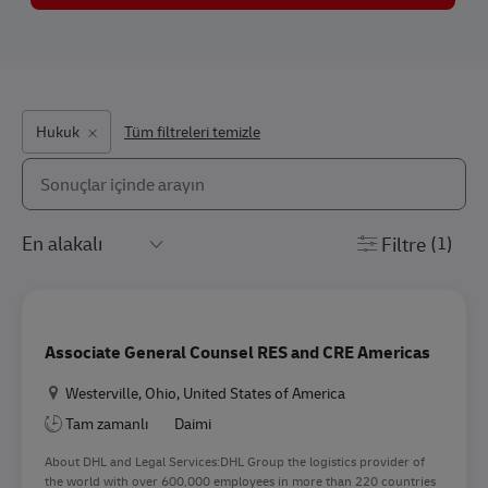
Hukuk
Tüm filtreleri temizle
Aşağıdaki listeden arayın
the results are updated
Filtre
(1)
Associate General Counsel RES and CRE Americas
Konum
Westerville, Ohio, United States of America
Tam zamanlı
Daimi
About DHL and Legal Services:DHL Group the logistics provider of
the world with over 600,000 employees in more than 220 countries