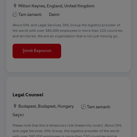
Konum
Milton Keynes, England, United Kingdom
Tam zamanlı
Daimi
About DHL and Legal Services. DHL Group the logistics provider of
the world with over 580,000 employees in more than 220 countries
and territories. We are an organization that is not just moving go...
Legal Counsel DSC UKI
Şimdi Başvurun
Legal Counsel
Konum
Budapest, Budapest, Hungary
Tam zamanlı
Geçici
Please note that this is temporary role (maternity cover). About DHL
and Legal Services. DHL Group, the logistics provider of the world
with over 580,000 employees in more than 220 countries and te...