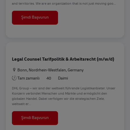
and territories. We are an organization that is not just moving goo...
Associate General Counsel RES and CRE Ameri
Şimdi Başvurun
Legal Counsel Tarifpolitik & Arbeitsrecht (m/w/d)
Konum
Bonn, Nordrhein-Westfalen, Germany
Tam zamanlı
40
Daimi
DHL Group – wir sind der weltweit führende Logistikanbieter. Unser
Konzern verbindet Menschen und Märkte und ermöglicht den
globalen Handel. Dabei verfolgen wir die strategischen Ziele,
weltweit er...
Legal Counsel Tarifpolitik & Arbeitsrecht (m/w
Şimdi Başvurun