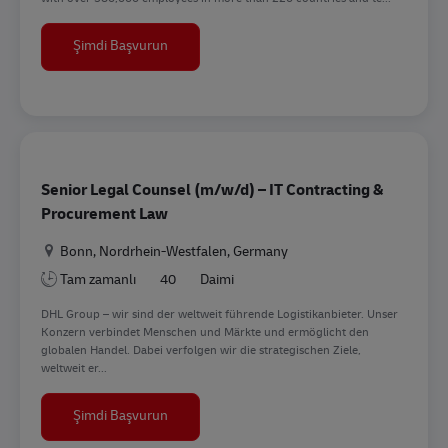
Legal Counsel
Şimdi Başvurun
Senior Legal Counsel (m/w/d) – IT Contracting &
Procurement Law
Konum
Bonn, Nordrhein-Westfalen, Germany
Tam zamanlı
40
Daimi
DHL Group – wir sind der weltweit führende Logistikanbieter. Unser
Konzern verbindet Menschen und Märkte und ermöglicht den
globalen Handel. Dabei verfolgen wir die strategischen Ziele,
weltweit er...
Senior Legal Counsel (m/w/d) – IT Contracti
Şimdi Başvurun