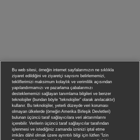
Bu web sitesi, örneğin internet sayfalarımızın ne sıklıkla
ziyaret edildiğini ve ziyaretçi sayısını belirlememizi,
tekliflerimizi maksimum kolaylık ve verimlilik açısından
yapılandırmamızı ve pazarlama çabalarımızı
desteklememizi sağlayan tanımlama bilgileri ve benzer
teknolojiler (bundan böyle “teknolojiler” olarak anılacaktır)
kullanır. Bu teknolojiler, yeterli düzeyde veri koruması
olmayan ülkelerde (örneğin Amerika Birleşik Devletleri)
bulunan üçüncü taraf sağlayıcılara veri aktarımlarını
içerebilir. Verilerin üçüncü taraf sağlayıcılar tarafından
işlenmesi ve istediğiniz zamanda izninizi iptal etme
imkânı dâhil olmak üzere ayrıntılı bilgi için lütfen “İzin