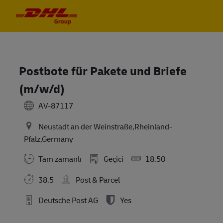
Skip to main content
Skip to main content
-
-
Postbote für Pakete und Briefe
(m/w/d)
AV-87117
Neustadt an der Weinstraße,Rheinland-
Pfalz,Germany
Tam zamanlı
Geçici
18.50
38.5
Post & Parcel
Deutsche Post AG
Yes