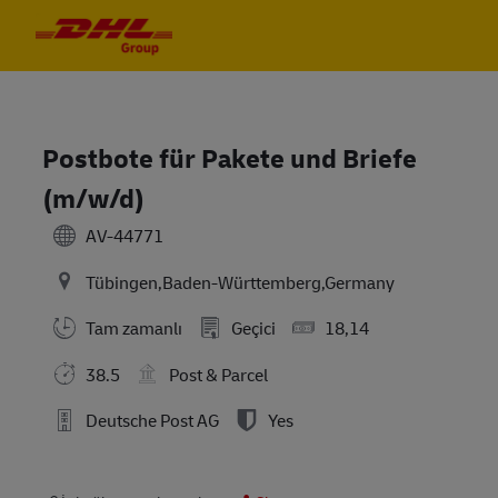
Skip to main content
Skip to main content
-
-
Postbote für Pakete und Briefe
(m/w/d)
AV-44771
Tübingen,Baden-Württemberg,Germany
Tam zamanlı
Geçici
18,14
38.5
Post & Parcel
Deutsche Post AG
Yes