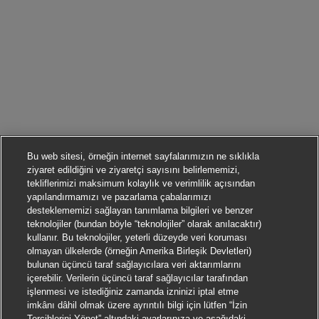
Bu web sitesi, örneğin internet sayfalarımızın ne sıklıkla
ziyaret edildiğini ve ziyaretçi sayısını belirlememizi,
tekliflerimizi maksimum kolaylık ve verimlilik açısından
yapılandırmamızı ve pazarlama çabalarımızı
desteklememizi sağlayan tanımlama bilgileri ve benzer
teknolojiler (bundan böyle “teknolojiler” olarak anılacaktır)
kullanır. Bu teknolojiler, yeterli düzeyde veri koruması
olmayan ülkelerde (örneğin Amerika Birleşik Devletleri)
bulunan üçüncü taraf sağlayıcılara veri aktarımlarını
içerebilir. Verilerin üçüncü taraf sağlayıcılar tarafından
işlenmesi ve istediğiniz zamanda izninizi iptal etme
imkânı dâhil olmak üzere ayrıntılı bilgi için lütfen “İzin
Tercihlerini Yönet” altındaki ayarlarınıza ve aşağıdaki