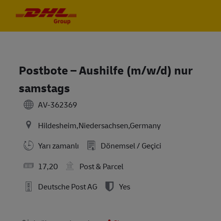
Skip to main content
Skip to main content
-
-
Postbote – Aushilfe (m/w/d) nur
samstags
AV-362369
Hildesheim,Niedersachsen,Germany
Yarı zamanlı
Dönemsel / Geçici
17,20
Post & Parcel
Deutsche Post AG
Yes