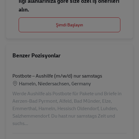
İlgi alanlarınıza göre size özel iş önerileri
alın.
Şimdi Başlayın
Benzer Pozisyonlar
Postbote – Aushilfe (m/w/d) nur samstags
Konum
Hameln, Niedersachsen, Germany
Werde Aushilfe als Postbote für Pakete und Briefe in
Aerzen-Bad Pyrmont, Alfeld, Bad Münder, Elze,
Emmerthal, Hameln, Hessisch Oldendorf, Luhden,
Salzhemmendorf. Du hast nur samstags Zeit und
suchs...