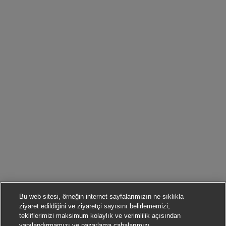
Bu web sitesi, örneğin internet sayfalarımızın ne sıklıkla
ziyaret edildiğini ve ziyaretçi sayısını belirlememizi,
tekliflerimizi maksimum kolaylık ve verimlilik açısından
yapılandırmamızı ve pazarlama çabalarımızı