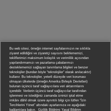
Bu web sitesi, örneğin internet sayfalarımızın ne sıklıkla
ziyaret edildiğini ve ziyaretçi sayısını belirlememizi,
tekliflerimizi maksimum kolaylık ve verimlilik açısından
yapılandırmamızı ve pazarlama çabalarımızı
desteklememizi sağlayan tanımlama bilgileri ve benzer
teknolojiler (bundan böyle “teknolojiler” olarak anılacaktır)
kullanır. Bu teknolojiler, yeterli düzeyde veri koruması
olmayan ülkelerde (örneğin Amerika Birleşik Devletleri)
bulunan üçüncü taraf sağlayıcılara veri aktarımlarını
içerebilir. Verilerin üçüncü taraf sağlayıcılar tarafından
işlenmesi ve istediğiniz zamanda izninizi iptal etme
imkânı dâhil olmak üzere ayrıntılı bilgi için lütfen “İzin
Tercihlerini Yönet” altındaki ayarlarınıza ve aşağıdaki
Başvurmak
bağlantılara bakın.
Gizlilik Bildirimi
Yasal Bildirim