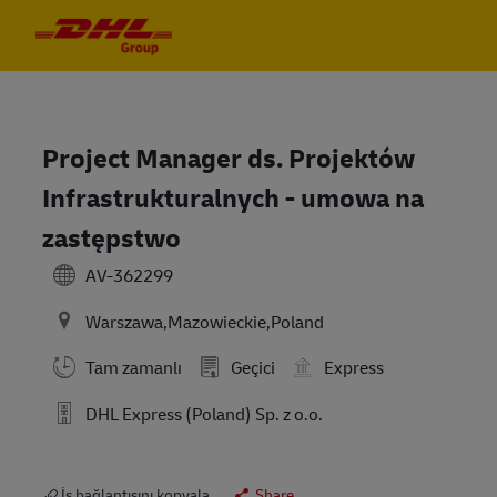
Skip to main content
Skip to main content
-
-
Project Manager ds. Projektów
Infrastrukturalnych - umowa na
zastępstwo
AV-362299
Warszawa,Mazowieckie,Poland
Tam zamanlı
Geçici
Express
DHL Express (Poland) Sp. z o.o.
İş bağlantısını kopyala
Share