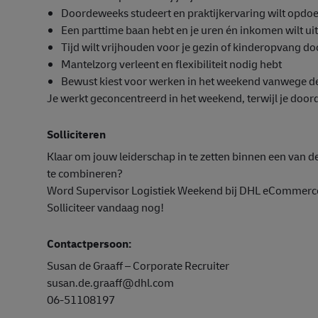
Doordeweeks studeert en praktijkervaring wilt opdoe
Een parttime baan hebt en je uren én inkomen wilt ui
Tijd wilt vrijhouden voor je gezin of kinderopvang 
Mantelzorg verleent en flexibiliteit nodig hebt
Bewust kiest voor werken in het weekend vanwege d
Je werkt geconcentreerd in het weekend, terwijl je door
Solliciteren
Klaar om jouw leiderschap in te zetten binnen een van de 
te combineren?
Word Supervisor Logistiek Weekend bij DHL eCommerce 
Solliciteer vandaag nog!
Contactpersoon:
Susan de Graaff – Corporate Recruiter
susan.de.graaff@dhl.com
06-51108197