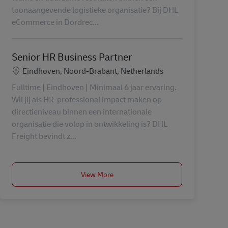
toonaangevende logistieke organisatie? Bij DHL
eCommerce in Dordrec...
Senior HR Business Partner
Konum
Eindhoven, Noord-Brabant, Netherlands
Fulltime | Eindhoven | Minimaal 6 jaar ervaring.
Wil jij als HR-professional impact maken op
directieniveau binnen een internationale
organisatie die volop in ontwikkeling is? DHL
Freight bevindt z...
View More