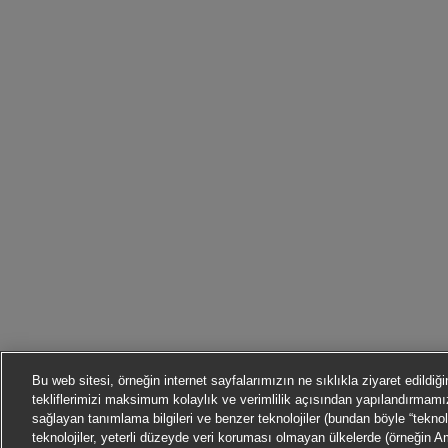
Bu web sitesi, örneğin internet sayfalarımızın ne sıklıkla ziyaret edildiği
tekliflerimizi maksimum kolaylık ve verimlilik açısından yapılandırma
sağlayan tanımlama bilgileri ve benzer teknolojiler (bundan böyle “teknoloj
teknolojiler, yeterli düzeyde veri koruması olmayan ülkelerde (örneğin A