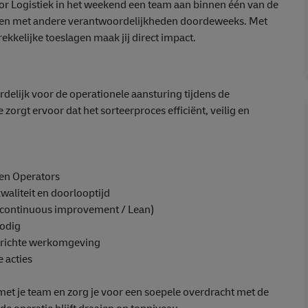
or Logistiek in het weekend een team aan binnen één van de
eren met andere verantwoordelijkheden doordeweeks. Met
kkelijke toeslagen maak jij direct impact.
delijk voor de operationele aansturing tijdens de
orgt ervoor dat het sorteerproces efficiënt, veilig en
 en Operators
waliteit en doorlooptijd
(continuous improvement / Lean)
nodig
gerichte werkomgeving
 acties
et je team en zorg je voor een soepele overdracht met de
de operatie blijft draaien op topniveau.