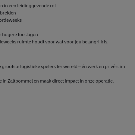
n in een leidinggevende rol
tbreiden
doordeweeks
e hogere toeslagen
deweeks ruimte houdt voor wat voor jou belangrijk is.
grootste logistieke spelers ter wereld – én werk en privé slim
in Zaltbommel en maak direct impact in onze operatie.