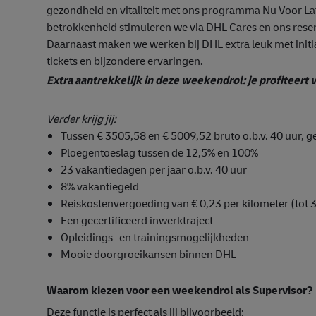
gezondheid en vitaliteit met ons programma Nu Voor Lat
betrokkenheid stimuleren we via DHL Cares en ons reser
Daarnaast maken we werken bij DHL extra leuk met initi
tickets en bijzondere ervaringen.
Extra aantrekkelijk in deze weekendrol: je profiteer
Verder krijg jij:
Tussen € 3505,58 en € 5009,52 bruto o.b.v. 40 uur, 
Ploegentoeslag tussen de 12,5% en 100%
23 vakantiedagen per jaar o.b.v. 40 uur
8% vakantiegeld
Reiskostenvergoeding van € 0,23 per kilometer (tot 3
Een gecertificeerd inwerktraject
Opleidings- en trainingsmogelijkheden
Mooie doorgroeikansen binnen DHL
Waarom kiezen voor een weekendrol als Supervisor?
Deze functie is perfect als jij bijvoorbeeld: