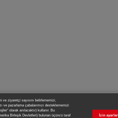
ni ve ziyaretçi sayısını belirlememizi,
mızı ve pazarlama çabalarımızı desteklememizi
iler” olarak anılacaktır) kullanır. Bu
İzin ayarlar
merika Birleşik Devletleri) bulunan üçüncü taraf