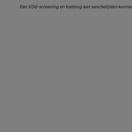
Een VOG-screening en toetsing aan sanctielijsten kunnen 
#LI-DNP
#operatie