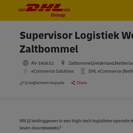
-
-
Supervisor Logistiek 
Zaltbommel
AV-360632
Zaltbommel,Gelderland,Netherla
eCommerce Solutions
DHL eCommerce (Nether
İş bağlantısını kopyala
Share
Wil jij leidinggeven in een high-tech logistieke operatie
leven doordeweeks?