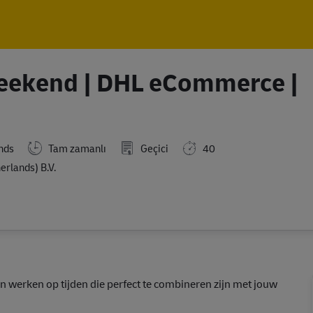
Skip to main content
Skip to main content
Weekend | DHL eCommerce |
nds
Tam zamanlı
Geçici
40
lands) B.V.
 én werken op tijden die perfect te combineren zijn met jouw