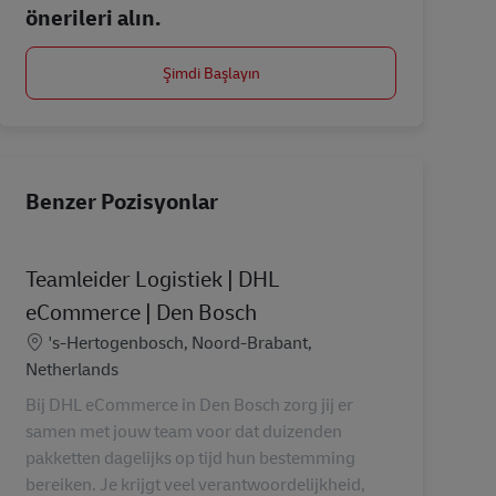
önerileri alın.
Şimdi Başlayın
Benzer Pozisyonlar
Teamleider Logistiek | DHL
eCommerce | Den Bosch
Konum
's-Hertogenbosch, Noord-Brabant,
Netherlands
Bij DHL eCommerce in Den Bosch zorg jij er
samen met jouw team voor dat duizenden
pakketten dagelijks op tijd hun bestemming
bereiken. Je krijgt veel verantwoordelijkheid,