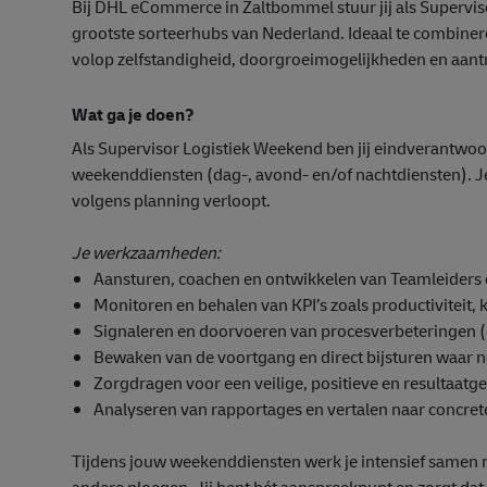
Bij DHL eCommerce in Zaltbommel stuur jij als Supervis
grootste sorteerhubs van Nederland. Ideaal te combin
volop zelfstandigheid, doorgroeimogelijkheden en aantre
Wat ga je doen?
Als Supervisor Logistiek Weekend ben jij eindverantwoor
weekenddiensten (dag-, avond- en/of nachtdiensten). Je z
volgens planning verloopt.
Je werkzaamheden:
Aansturen, coachen en ontwikkelen van Teamleiders
Monitoren en behalen van KPI’s zoals productiviteit, k
Signaleren en doorvoeren van procesverbeteringen 
Bewaken van de voortgang en direct bijsturen waar 
Zorgdragen voor een veilige, positieve en resultaat
Analyseren van rapportages en vertalen naar concrete
Tijdens jouw weekenddiensten werk je intensief samen m
andere ploegen. Jij bent hét aanspreekpunt en zorgt dat 